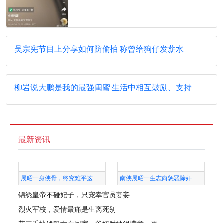
吴宗宪节目上分享如何防偷拍 称曾给狗仔发薪水
柳岩说大鹏是我的最强闺蜜:生活中相互鼓励、支持
最新资讯
展昭一身侠骨，终究难平这
南侠展昭一生志向惩恶除奸
锦绣皇帝不碰妃子，只宠幸官员妻妾
烈火军校，爱情最痛是生离死别