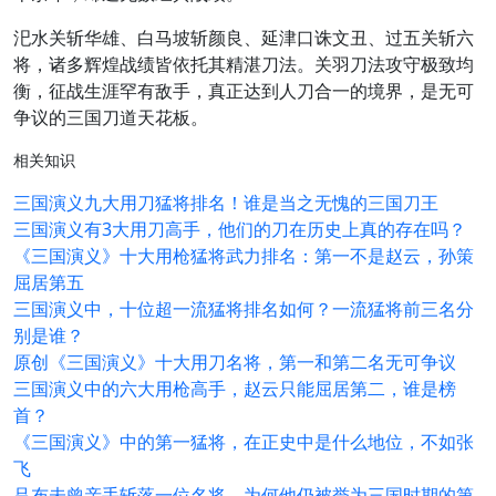
汜水关斩华雄、白马坡斩颜良、延津口诛文丑、过五关斩六
将，诸多辉煌战绩皆依托其精湛刀法。关羽刀法攻守极致均
衡，征战生涯罕有敌手，真正达到人刀合一的境界，是无可
争议的三国刀道天花板。
相关知识
三国演义九大用刀猛将排名！谁是当之无愧的三国刀王
三国演义有3大用刀高手，他们的刀在历史上真的存在吗？
《三国演义》十大用枪猛将武力排名：第一不是赵云，孙策
屈居第五
三国演义中，十位超一流猛将排名如何？一流猛将前三名分
别是谁？
原创《三国演义》十大用刀名将，第一和第二名无可争议
三国演义中的六大用枪高手，赵云只能屈居第二，谁是榜
首？
《三国演义》中的第一猛将，在正史中是什么地位，不如张
飞
吕布未曾亲手斩落一位名将，为何他仍被誉为三国时期的第