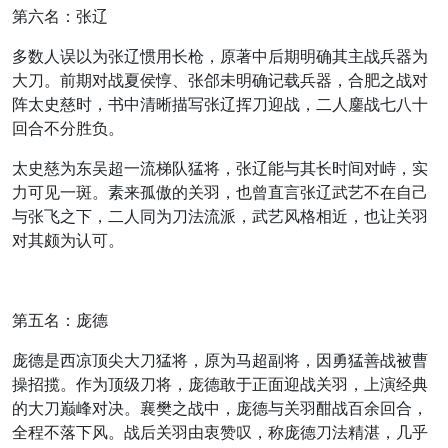
第六名：张辽
多数人误以为张辽惯用长枪，原著中后期明确其主战兵器为
大刀。前期对战夏侯惇、张郃未明确记载兵器，合肥之战对
阵太史慈时，书中清晰描写张辽挥刀迎战，二人鏖战七八十
回合不分胜负。
太史慈为东吴超一流梯队猛将，张辽能与其长时间对峙，实
力可见一斑。素来孤傲的关羽，也曾直言张辽武艺不在自己
与张飞之下，二人同为刀法流派，武艺风格相近，也让关羽
对其颇为认可。
第五名：庞德
庞德是西凉顶尖大刀猛将，原为马超副将，因勇猛善战被曹
操招揽。作为顶级刀将，庞德敢于正面迎战关羽，上演经典
的大刀巅峰对决。襄樊之战中，庞德与关羽酣战百余回合，
全程不落下风。战后关羽由衷赞叹，称庞德刀法精湛，几乎