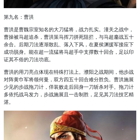
第九名：曹洪
曹洪是曹魏宗室知名的大刀猛将，战力扎实。潼关之战中，
曹操被马超追杀，曹洪策马挥刀拼死阻拦，与马超鏖战五十
余合。后期刀法逐渐散乱、落入下风，在夏侯渊援军接应下
成功脱身。能在超一流猛将马超手中支撑数十回合，足以印
证其不俗的刀法功底。
曹洪的用刀亮点体现在特殊打法上。濮阳之战期间，他步战
对阵黄巾军将领何曼，双方四五十回合难分胜负。曹洪施展
少见的步战拖刀计，佯装败走后回身一刀斩杀对手。拖刀计
多依托战马发力，步战施展且一击制胜，足见其刀法技艺精
湛。