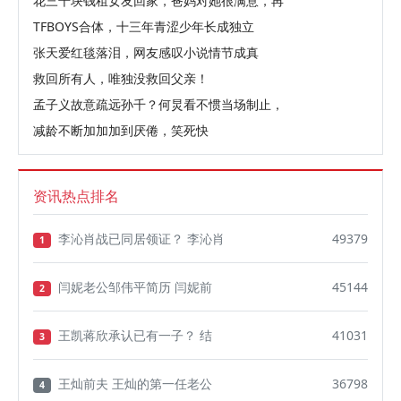
花三千块钱租女友回家，爸妈对她很满意，再
TFBOYS合体，十三年青涩少年长成独立
张天爱红毯落泪，网友感叹小说情节成真
救回所有人，唯独没救回父亲！
孟子义故意疏远孙千？何炅看不惯当场制止，
减龄不断加加加到厌倦，笑死快
资讯热点排名
李沁肖战已同居领证？ 李沁肖
49379
1
闫妮老公邹伟平简历 闫妮前
45144
2
王凯蒋欣承认已有一子？ 结
41031
3
王灿前夫 王灿的第一任老公
36798
4