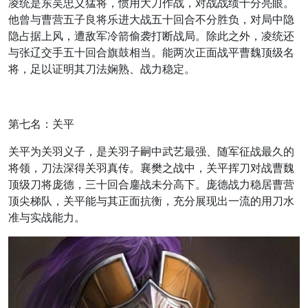
凌统是东吴忠义猛将，惯用大刀作战，对战战绩十分亮眼。
他曾与曹营五子良将乐进大战五十回合不分胜负，对局中隐
隐占据上风，遭敌军冷箭偷袭打断战局。除此之外，凌统还
与张辽交手五十回合旗鼓相当。能两次正面战平曹魏顶级名
将，足以证明其刀法娴熟、战力稳定。
第七名：关平
关平为关羽义子，是关羽子嗣中武艺最强、随军征战最久的
将领，刀法深得关羽真传。襄樊之战中，关平挥刀对战曹魏
顶级刀将庞德，三十回合鏖战未分高下。庞德战力稳居曹营
顶尖梯队，关平能与其正面抗衡，充分展现出一流的用刀水
准与实战能力。