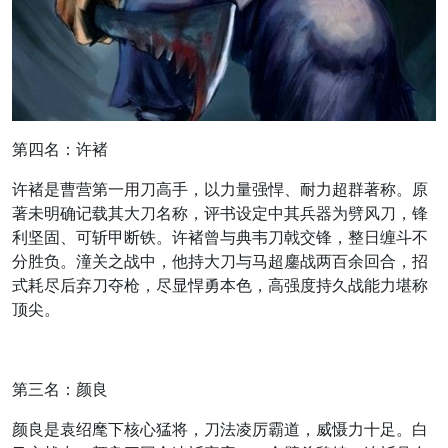
第四名：许褚
许褚是曹营第一用刀高手，以力量强悍、耐力超群著称。原
著未明确记载其大刀名称，评书设定中其兵器为劈风刀，锋
利坚固、可斩甲断铁。许褚曾与典韦刀戟交锋，整日缠斗不
分胜负。潼关之战中，他持大刀与马超鏖战两百余回合，招
式耗尽后弃刀夺枪，尽显悍勇本色，高强度持久战能力堪称
顶尖。
第三名：颜良
颜良是袁绍麾下核心猛将，刀法凌厉霸道，威慑力十足。白