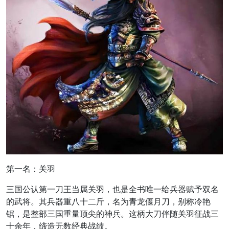
第一名：关羽
三国公认第一刀王当属关羽，也是全书唯一给兵器赋予双名
的武将。其兵器重八十二斤，名为青龙偃月刀，别称冷艳
锯，是整部三国重量顶尖的神兵。这柄大刀伴随关羽征战三
十余年，缔造无数经典战绩。