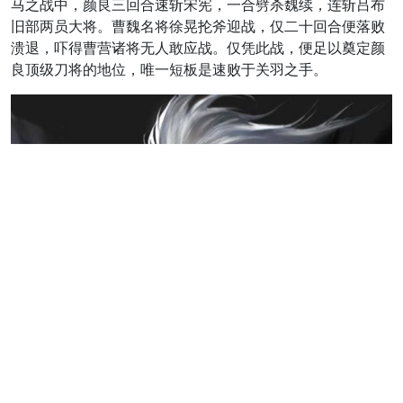
马之战中，颜良三回合速斩宋宪，一合劈杀魏续，连斩吕布
旧部两员大将。曹魏名将徐晃抡斧迎战，仅二十回合便落败
溃退，吓得曹营诸将无人敢应战。仅凭此战，便足以奠定颜
良顶级刀将的地位，唯一短板是速败于关羽之手。