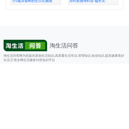
小S被具俊晔的生日礼物感
郑钧发微博科普“磕长头”
淘生活问答
淘生活问答网为您提供原创生活知识,高质量生活常识,管理知识,创业知识,提高健康美好
生活,打造全网生活服务问答知识平台
© 2026
淘生活问答
版权所有
友情链接
网站栏目
淘生活问答
行业资讯
品牌资讯
Sitemap
版权声明
业务合作QQ