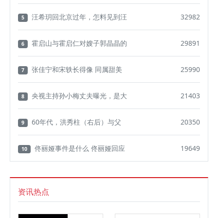
汪希玥回北京过年，怎料见到汪
32982
5
霍启山与霍启仁对嫂子郭晶晶的
29891
6
张佳宁和宋轶长得像 同属甜美
25990
7
央视主持孙小梅丈夫曝光，是大
21403
8
60年代，洪秀柱（右后）与父
20350
9
佟丽娅事件是什么 佟丽娅回应
19649
10
资讯热点