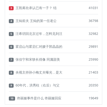
王凯蒋欣承认已有一子？ 结
41031
3
王灿前夫 王灿的第一任老公
36798
4
汪希玥回北京过年，怎料见到汪
32982
5
霍启山与霍启仁对嫂子郭晶晶的
29891
6
张佳宁和宋轶长得像 同属甜美
25990
7
央视主持孙小梅丈夫曝光，是大
21403
8
60年代，洪秀柱（右后）与父
20350
9
佟丽娅事件是什么 佟丽娅回应
19649
10