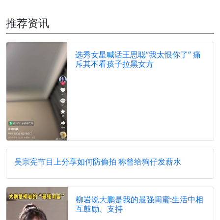
推荐资讯
选秀女星喊话王思聪“我太恨你了” 痛
斥其不看孩子拉黑女方
吴宗宪节目上分享如何防偷拍 称曾给狗仔发薪水
柳岩说大鹏是我的最强闺蜜:生活中相
互鼓励、支持