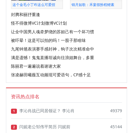
这个金毛小丁咋这么可爱捏
锦月如歌：禾宴假扮程鲤素
封腾和丽抒重逢
怪不得微博VC计划微博VC计划
让全中国男人魂牵梦绕的苏妲己有一个坏习惯
被吓晕！这是可以拍的吗！一股子那啥味
九尾钟馗表演赛手感封神，钩子次次精准命中
满是遗憾！鬼鬼直播坦诚向往浪姐舞台，多重
陈丽君一遍遍说着谢谢大家
张凌赫田曦薇互动频现可爱语句，CP感十足
资讯热点排名
李沁肖战已同居领证？ 李沁肖
49379
1
闫妮老公邹伟平简历 闫妮前
45144
2