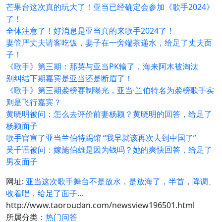
芒果台这次真的玩大了！亚当已经确定会参加《歌手2024》
了！
全体注意了！好消息是亚当真的来歌手2024了！
妻管严丈夫请客吃饭，妻子在一旁端茶递水，给足了丈夫面
子！
《歌手》第三期：那英与亚当PK输了，海来阿木被淘汰
别纠结下期嘉宾是亚当还是断眉了！
《歌手》第三期袭榜赛制曝光，亚当·兰伯特名为袭榜歌手实
则是飞行嘉宾？
黄晓明被问：怎么去评价前妻杨颖？黄晓明的回答，给足了
杨颖面子
歌手官宣了亚当兰伯特踢馆 “我早就该再次去到中国了”
吴千语被问：嫁施伯雄是因为钱吗？她的爽快回答，给足了
男友面子
网址:
亚当这次歌手舞台不是放水，是放海了，半首，降调、
收着唱，给足了面子…
http://www.taoroudan.com/newsview196501.html
所属分类：
热门问答