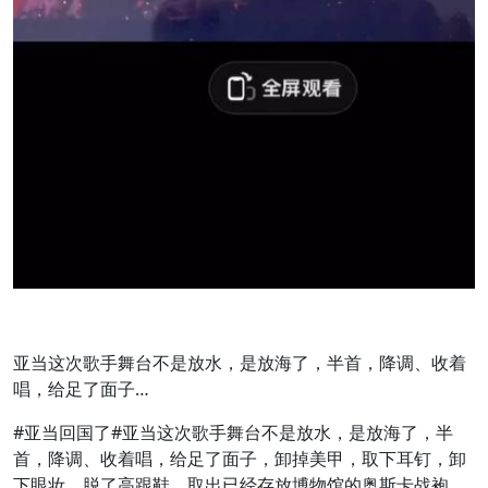
亚当这次歌手舞台不是放水，是放海了，半首，降调、收着
唱，给足了面子…
#亚当回国了#亚当这次歌手舞台不是放水，是放海了，半
首，降调、收着唱，给足了面子，卸掉美甲，取下耳钉，卸
下眼妆，脱了高跟鞋，取出已经存放博物馆的奥斯卡战袍，