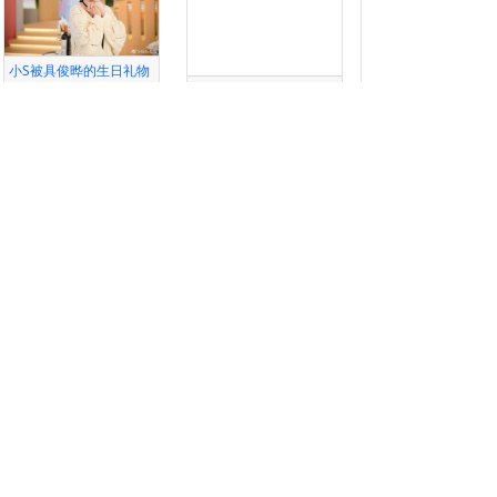
小S被具俊晔的生日礼物
感
郑钧发微博科普“磕长头”
权声明
业务合作QQ
本站提供的信息对您造成了
46612027
权，请及时告诉我们，我们
第一时间予以处理！