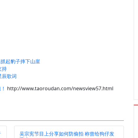
彪抓起豹子摔下山崖
支持
星辰歌词
姐！
http://www.taoroudan.com/newsview57.html
看
吴宗宪节目上分享如何防偷拍 称曾给狗仔发