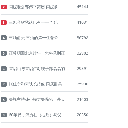
闫妮老公邹伟平简历 闫妮前
45144
2
王凯蒋欣承认已有一子？ 结
41031
3
王灿前夫 王灿的第一任老公
36798
4
汪希玥回北京过年，怎料见到汪
32982
5
霍启山与霍启仁对嫂子郭晶晶的
29891
6
张佳宁和宋轶长得像 同属甜美
25990
7
央视主持孙小梅丈夫曝光，是大
21403
8
60年代，洪秀柱（右后）与父
20350
9