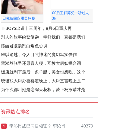
00后王籽苏凭一秒过火
田曦薇回应甜美标签
海
TFBOYS出道十三周年，8月6日重庆再
别人的故事纷繁复杂，幸好我们一直都是我们
陈丽君凌晨剖白角色心境
难以逾越，令人目眩神迷的魔幻写实佳作！
雷淞然张呈还原喜人梗，互教大唐妖探台词
饭店就剩下最后一条羊腿，美女也想吃，这个
晓珺找大厨办喜宴定晚上，大厨直言晚上是二
为什么都叫她是恋综天花板，爱上杨汝晴才是
资讯热点排名
李沁肖战已同居领证？ 李沁肖
49379
1