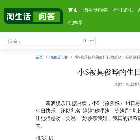
首页
淘生活问答
行业资讯
桃肉单
首页
淘生活问答
小S被具俊晔的生日礼物感动：好羡慕
小S被具俊晔的生
来源：
淘生活
新浪娱乐讯 据台媒，小S（徐熙娣）14日将
生日快乐，还以乳名“婷婷”称呼她，赞她是“世
让她很感动，笑说：“好羡慕我姐，我真的很希
夫。”
相关知识