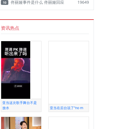
佟丽娅事件是什么 佟丽娅回应
19649
10
资讯热点
亚当这次歌手舞台不是
放水
亚当在后台说了“no m