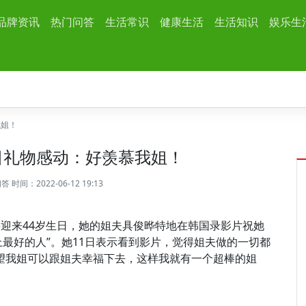
品牌资讯
热门问答
生活常识
健康生活
生活知识
娱乐生
我姐！
日礼物感动：好羡慕我姐！
问答
时间：2022-06-12 19:13
迎来44岁生日，她的姐夫具俊晔特地在韩国录影片祝她
上最好的人”。她11日表示看到影片，觉得姐夫做的一切都
望我姐可以跟姐夫幸福下去，这样我就有一个超棒的姐