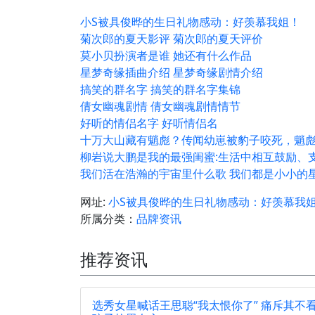
小S被具俊晔的生日礼物感动：好羡慕我姐！
菊次郎的夏天影评 菊次郎的夏天评价
莫小贝扮演者是谁 她还有什么作品
星梦奇缘插曲介绍 星梦奇缘剧情介绍
搞笑的群名字 搞笑的群名字集锦
倩女幽魂剧情 倩女幽魂剧情情节
好听的情侣名字 好听情侣名
十万大山藏有魈彪？传闻幼崽被豹子咬死，​魈
柳岩说大鹏是我的最强闺蜜:生活中相互鼓励、
我们活在浩瀚的宇宙里什么歌 我们都是小小的
网址:
小S被具俊晔的生日礼物感动：好羡慕我
所属分类：
品牌资讯
推荐资讯
选秀女星喊话王思聪“我太恨你了” 痛斥其不