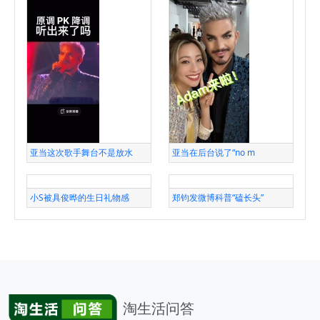
亚当这次歌手舞台不是放水
亚当在后台说了“no m
小S被具俊晔的生日礼物感
郑钧发微博科普“磕长头”
淘生活问答