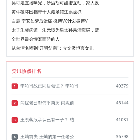
吴可姐直播曝光，沙溢胡可甜蜜互动，家人反
黄牛破坏围挡带十人藏场馆逃票被抓
白鹿 宁安如梦后遗症 微博VC计划微博V
太子朱标病逝，朱元璋为皇太孙肃清障碍，蓝
全世界最会恃宠而骄的人
从台湾名嘴到“开明父亲”：介文汲坦言女儿
资讯热点排名
李沁肖战已同居领证？ 李沁肖
49379
1
闫妮老公邹伟平简历 闫妮前
45144
2
王凯蒋欣承认已有一子？ 结
41031
3
王灿前夫 王灿的第一任老公
36798
4