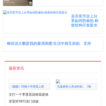
吴宗宪节目上分
享如何防偷拍 称
曾给狗仔发薪水
柳岩说大鹏是我的最强闺蜜:生活中相互鼓励、支持
最新资讯
《胭脂》时隔十年再度上星
马嘉祺单人高光时刻，《唯
主打一个李莲花说啥就是啥
宋亚轩FBTI冻门信徒