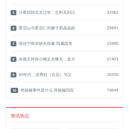
汪希玥回北京过年，怎料见到汪
32982
5
霍启山与霍启仁对嫂子郭晶晶的
29891
6
张佳宁和宋轶长得像 同属甜美
25990
7
央视主持孙小梅丈夫曝光，是大
21403
8
60年代，洪秀柱（右后）与父
20350
9
佟丽娅事件是什么 佟丽娅回应
19649
10
资讯热点