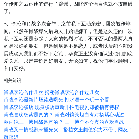
个传闻之后迅速的进行了辟谣，因此这个谣言也就不攻自破
了。
3、李沁和肖战多次合作，之前私下互动亲密，屡次被传绯
闻。虽然在肖战爆火后两人开始避嫌了，但是这久违的一次
私下互动还是激起了大家的热烈讨论，不可否认的是两人真
的是很好的朋友，但是到底是不是恋人，或者以后能不能发
展成恋人我们都不好下定论，毕竟正主没有确认过他们的恋
爱关系，只是声称是好朋友，无论如何，祝他们事业顺利，
各自安好。
相关知识
肖战李沁合作几次 揭秘肖战李沁合作过几次
肖战李沁最新片场路透曝光 打水漂一个玩一个看
肖战李沁横店 现身横店重新开拍电视剧却被指有特权
肖战喜欢杨紫是真的？ 肖战对镜头坦白有对杨紫心动过
圈内说王一博肖战是真的？ 王一博会不会真的喜欢肖战
肖战又一情感剧未播先火，搭档女主颜值实力不俗，网友：
熬夜追