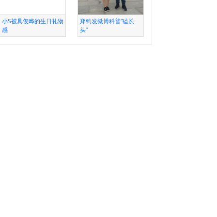
小S被具俊晔的生日礼物
郑钧发微博科普“磕长
感
头”