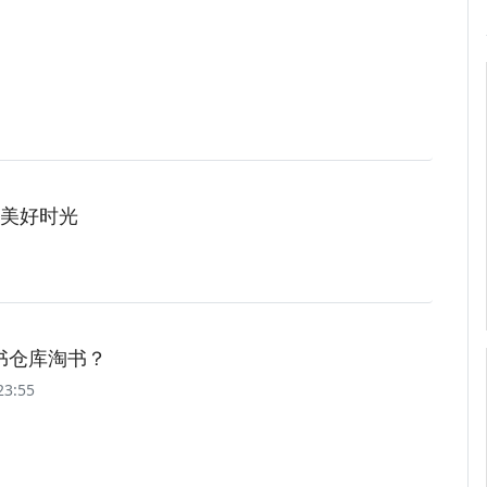
美好时光
书仓库淘书？
23:55