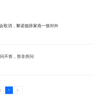
不会取消，黎诺懿薛家燕一致对外
问不答，答非所问
1