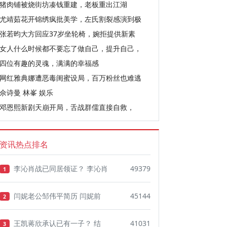
猪肉铺被烧街坊凑钱重建，老板重出江湖
尤靖茹花开锦绣疯批美学，左氏割裂感演到极
张若昀大方回应37岁坐轮椅，婉拒提供新素
女人什么时候都不要忘了做自己，提升自己，
四位有趣的灵魂，满满的幸福感
网红雅典娜遭恶毒闺蜜设局，百万粉丝也难逃
佘诗曼 林峯 娱乐
邓恩熙新剧天崩开局，舌战群儒直接自救，
资讯热点排名
李沁肖战已同居领证？ 李沁肖
49379
1
闫妮老公邹伟平简历 闫妮前
45144
2
王凯蒋欣承认已有一子？ 结
41031
3