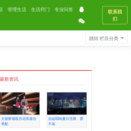
活
管理生活
生活窍门
专业问答
联系我
们
跳转
栏目分类
最新资讯
文俊辉领取百花奖最佳
伯远唱响夏日无限、爱
男配
不落