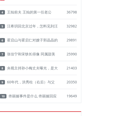
王灿前夫 王灿的第一任老公
36798
4
汪希玥回北京过年，怎料见到汪
32982
5
霍启山与霍启仁对嫂子郭晶晶的
29891
6
张佳宁和宋轶长得像 同属甜美
25990
7
央视主持孙小梅丈夫曝光，是大
21403
8
60年代，洪秀柱（右后）与父
20350
9
佟丽娅事件是什么 佟丽娅回应
19649
10