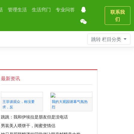
活
管理生活
生活窍门
专业问答
联系我
们
跳转
栏目分类
最新资讯
王菲谈观众，称没要
我的大观园谢幕气氛热
求，反
烈
跳跳：我和伊埃拉是朋友但是没电话
男装美人喂饼干，闺蜜变情侣