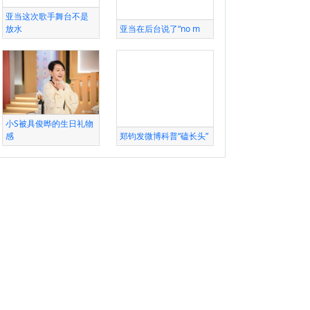
亚当这次歌手舞台不是
放水
亚当在后台说了“no m
小S被具俊晔的生日礼物
感
郑钧发微博科普“磕长头”