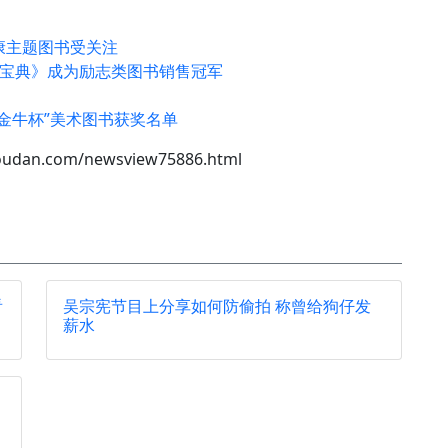
康主题图书受关注
尔宝典》成为励志类图书销售冠军
金牛杯”美术图书获奖名单
oudan.com/newsview75886.html
看
吴宗宪节目上分享如何防偷拍 称曾给狗仔发
薪水