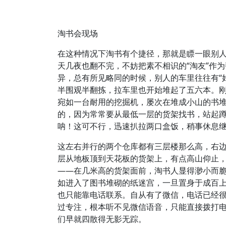
淘书会现场
在这种情况下淘书有个捷径，那就是瞟一眼别
天几夜也翻不完，不妨把素不相识的“淘友”作
异，总有所见略同的时候，别人的车里往往有“好
半围观半翻拣，拉车里也开始堆起了五六本。
宛如一台耐用的挖掘机，屡次在堆成小山的书
的，因为常常要从最低一层的货架找书，站起
呐！这可不行，迅速扒拉两口盒饭，稍事休息
这左右并行的两个仓库都有三层楼那么高，右边
层从地板顶到天花板的货架上，有点高山仰止，
——在几米高的货架面前，淘书人显得渺小而
如进入了图书堆砌的纸迷宫，一旦置身于成百
也只能靠电话联系。自从有了微信，电话已经
过专注，根本听不见微信语音，只能直接拨打
们早就四散得无影无踪。