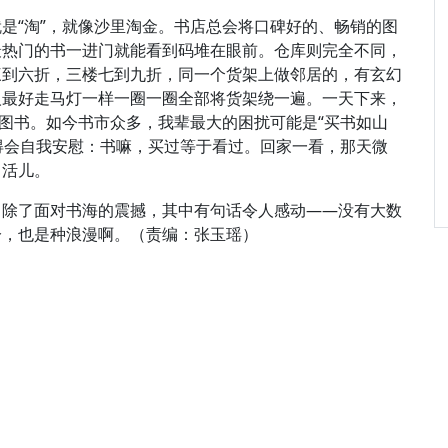
是“淘”，就像沙里淘金。书店总会将口碑好的、畅销的图
最热门的书一进门就能看到码堆在眼前。仓库则完全不同，
三到六折，三楼七到九折，同一个货架上做邻居的，有玄幻
人最好走马灯一样一圈一圈全部将货架绕一遍。一天下来，
”图书。如今书市众多，我辈最大的困扰可能是“买书如山
以得会自我安慰：书嘛，买过等于看过。回家一看，那天微
力活儿。
，除了面对书海的震撼，其中有句话令人感动——没有大数
分，也是种浪漫啊。（责编：张玉瑶）