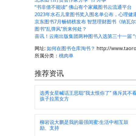
“书非借不能读” 佛山有个家藏图书云流通平台
2023年水石儿童图书奖入围名单公布，心理健
京东图书7月畅销榜发布 智慧理财图书《纳瓦
图书“乱弹风”所来何处？
喜讯！云南出版集团两种图书入选第三十一届 “
网址:
如何在图书仓库淘书？
http://www.taor
所属分类：
桃肉单
推荐资讯
选秀女星喊话王思聪“我太恨你了” 痛斥其不
孩子拉黑女方
柳岩说大鹏是我的最强闺蜜:生活中相互鼓
励、支持