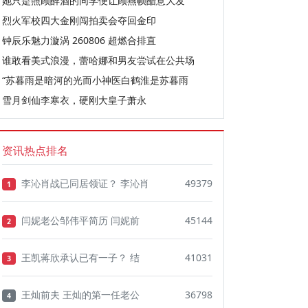
她只是照顾醉酒的同学便让顾燕帧醋意大发
烈火军校四大金刚闯拍卖会夺回金印
钟辰乐魅力漩涡 260806 超燃合排直
谁敢看美式浪漫，蕾哈娜和男友尝试在公共场
“苏暮雨是暗河的光而小神医白鹤淮是苏暮雨
雪月剑仙李寒衣，硬刚大皇子萧永
资讯热点排名
李沁肖战已同居领证？ 李沁肖
49379
1
闫妮老公邹伟平简历 闫妮前
45144
2
王凯蒋欣承认已有一子？ 结
41031
3
王灿前夫 王灿的第一任老公
36798
4