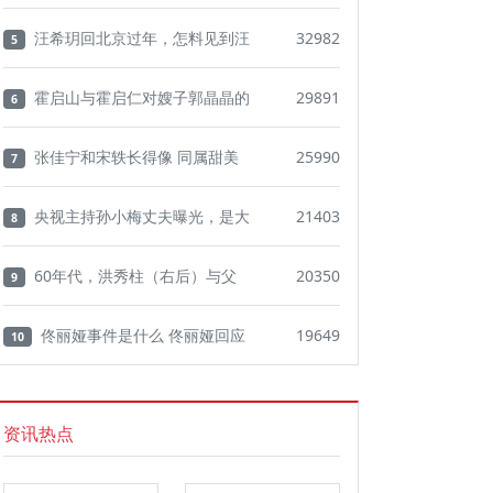
汪希玥回北京过年，怎料见到汪
32982
5
霍启山与霍启仁对嫂子郭晶晶的
29891
6
张佳宁和宋轶长得像 同属甜美
25990
7
央视主持孙小梅丈夫曝光，是大
21403
8
60年代，洪秀柱（右后）与父
20350
9
佟丽娅事件是什么 佟丽娅回应
19649
10
资讯热点