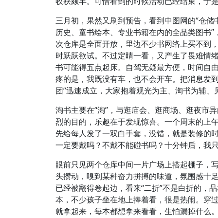
收获颇丰。可惜看到的时候活动已经结束，于
三月初，果然又刷到预告，看到中图网的“仓储
历史、童书绘本、专业书籍在内的全品类图书”
次仓库是全面开放，里边不少书网络上买不到，还
时跃跃欲试。不过定睛一看，又产生了畏难情
书可能得五点起床。自驾无疑最方便，时间自
疼的是，我既没有车，也不会开车。把消息发到
团”迅速成立，大家抱着观光为主、淘书为辅、
淘书主要在“淘”，与逛庙会、逛商场、逛夜市
烈的目的，乐趣在于发现惊喜。一个周末的上
先给每人发了一双白手套，没错，就是装修的
一定要戴吗？不戴不能碰书吗？十分钟后，我
眼前只见两个仓库中间一片广场上搭起棚子，写
头攒动，嗅到某种奋力拼搏的味道，氛围感十
已经被翻得卷起边，看来“二折”不是白折的，
本，不少孩子坐在地上捧着看，很是热闹。穿
就拿起来，每本都想拿来看看，生怕漏掉什么