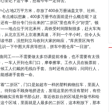
是心里记下这个事，想着今年一定得去。
中心占地2万平方米，存放了400余万册涵盖文学、社科、
，有点难以想象，400多万册书在面前是什么概念呢？这
有一部分专门分出来的“二折区”里也有不少“好货”。顿
绪——地点位于河北涿州，高铁受时间限制很多，赶火车淘
由，从北京五环上京港澳高速，不到一个半小时。但令人头
读书群，没想到立马收到大家的响应，“库房景区淘书
见识一下中图大库房等想法，拼车中图仓库“一日游”。
异曲同工——不需要做太多功课提前准备，也不需要有太强
午，一车人开到仓库门口，摩拳擦掌。工作人员在验票前，
时候工人们戴的毛线白手套。当时还有点纳闷，问同行人，
只能感谢手套救一命。
着“二折区”，门口是如超市一样的塑料购物拉车，里面人
足。待到奋不顾身地挤进去，发现这里的书没有塑封，有些
品相确实没有新书那么好。靠近收款台的区域是外版书和绘
过这个区域，里面就是人最多的二折区，这本刚放下，那本
。