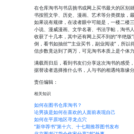
在仓库淘书与书店挑书或网上买书最大的区别就
书按照文学、历史、漫画、艺术等分类摆放，
如果说有规律，在读者眼中可能是，一楼二楼
小说、漫威漫画、文学名著、书法字帖，淘书
收获了十几本，其中还有网上买不到的“半绝版
倒，看书如抽丝”“主业买书，副业阅读”，所
信步数竟达到了两万，可见淘书本质上是个体
满载而归后，看到书友们分享这次淘书的感受
据替读者选择推什么书，人与书的相遇纯靠缘
责任编辑：
相关知识
如何在图书仓库淘书？
论男孩是如何在喜欢的人面前表现自己
如何在平原地区寻龙点穴
“新华荐书”第十六、十七期推荐图书发布
北京图书订货会作家分享“书”外事