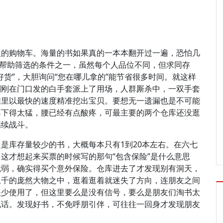
人的购物车。海量的书如果真的一本本翻开过一遍，恐怕几
为帮助筛选的条件之一，虽然每个人品位不同，但求同存
货”，大胆询问“您在哪儿拿的”能节省很多时间。就这样
刚刚在门口发的白手套派上了用场，人群厮杀中，一双手套
堆里以最快的速度精准挖出宝贝。要想无一遗漏也是不可能
蹲下得太猛，腰已经有点酸疼，可最主要的两个仓库还没逛
继续战斗。
是库存量较少的书，大概每本只有1到20本左右。在六七
这才想起来买票的时候写的那句“包含保险”是什么意思
脆弱，确实得买个意外保险。仓库进去了才发现别有洞天，
上千的庞然大物之中，逛着逛着就迷失了方向，连朋友之间
很少使用了，但这里要么是没有信号，要么是朋友们淘书太
电话。发现好书，不免呼朋引伴，可往往一回身才发现朋友