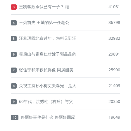
王凯蒋欣承认已有一子？ 结
41031
3
王灿前夫 王灿的第一任老公
36798
4
汪希玥回北京过年，怎料见到汪
32982
5
霍启山与霍启仁对嫂子郭晶晶的
29891
6
张佳宁和宋轶长得像 同属甜美
25990
7
央视主持孙小梅丈夫曝光，是大
21403
8
60年代，洪秀柱（右后）与父
20350
9
佟丽娅事件是什么 佟丽娅回应
19649
10