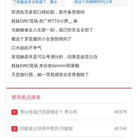
丁程鑫金发太权威了，像从
就这个db爽啊!时代少年
郭虎执导多部口碑好剧，新作备受期待
糕妹EWC现场 @广州TTG小胖__ 操
当她被偷走人生那一刻，就已经失去全部了
被这个穿苗服的小女孩惊艳到了
口水如此不争气
发现她原本是可以考满分的，结果是故意让自
糕妹EWC现场 来自@Gemini郭家毅
天堂旅行团，她一哭我感觉全世界都错了
资讯热点排名
李沁肖战已同居领证？ 李沁肖
49379
1
闫妮老公邹伟平简历 闫妮前
45144
2