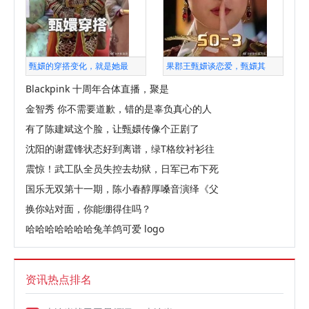
甄嬛的穿搭变化，就是她最
果郡王甄嬛谈恋爱，甄嬛其
Blackpink 十周年合体直播，聚是
金智秀 你不需要道歉，错的是辜负真心的人
有了陈建斌这个脸，让甄嬛传像个正剧了
沈阳的谢霆锋状态好到离谱，绿T格纹衬衫往
震惊！武工队全员失控去劫狱，日军已布下死
国乐无双第十一期，陈小春醇厚嗓音演绎《父
换你站对面，你能绷得住吗？
哈哈哈哈哈哈哈兔羊鸽可爱 logo
资讯热点排名