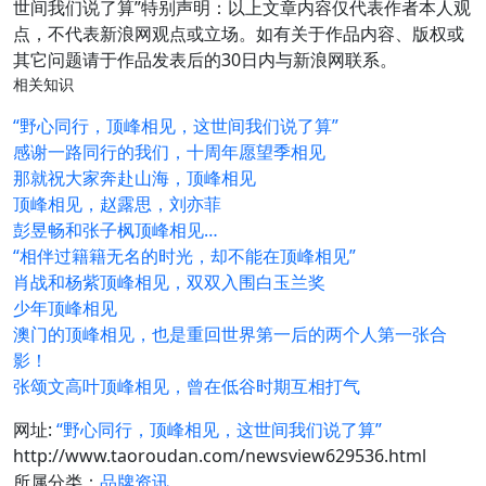
世间我们说了算”特别声明：以上文章内容仅代表作者本人观
点，不代表新浪网观点或立场。如有关于作品内容、版权或
其它问题请于作品发表后的30日内与新浪网联系。
相关知识
“野心同行，顶峰相见，这世间我们说了算”
感谢一路同行的我们，十周年愿望季相见
那就祝大家奔赴山海，顶峰相见
顶峰相见，赵露思，刘亦菲
彭昱畅和张子枫顶峰相见…
“相伴过籍籍无名的时光，却不能在顶峰相见”
肖战和杨紫顶峰相见，双双入围白玉兰奖
少年顶峰相见
澳门的顶峰相见，也是重回世界第一后的两个人第一张合
影！
张颂文高叶顶峰相见，曾在低谷时期互相打气
网址:
“野心同行，顶峰相见，这世间我们说了算”
http://www.taoroudan.com/newsview629536.html
所属分类：
品牌资讯