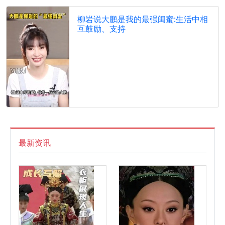
柳岩说大鹏是我的最强闺蜜:生活中相
互鼓励、支持
最新资讯