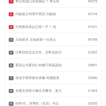
李沁肖战已同居领证？ 李沁肖
49379
1
闫妮老公邹伟平简历 闫妮前
45144
2
王凯蒋欣承认已有一子？ 结
41031
3
王灿前夫 王灿的第一任老公
36798
4
汪希玥回北京过年，怎料见到汪
32982
5
霍启山与霍启仁对嫂子郭晶晶的
29891
6
张佳宁和宋轶长得像 同属甜美
25990
7
央视主持孙小梅丈夫曝光，是大
21403
8
60年代，洪秀柱（右后）与父
20350
9