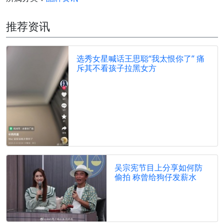
推荐资讯
选秀女星喊话王思聪“我太恨你了” 痛
斥其不看孩子拉黑女方
吴宗宪节目上分享如何防
偷拍 称曾给狗仔发薪水