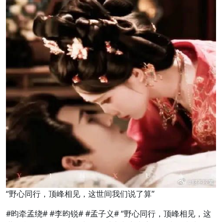
“野心同行，顶峰相见，这世间我们说了算”
#昀牵孟绕# #李昀锐# #孟子义# “野心同行，顶峰相见，这