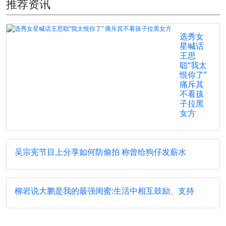
推荐资讯
选秀女
星喊话
王思
聪“我太
恨你了”
痛斥其
不看孩
子拉黑
女方
吴宗宪节目上分享如何防偷拍 称曾给狗仔发薪水
柳岩说大鹏是我的最强闺蜜:生活中相互鼓励、支持