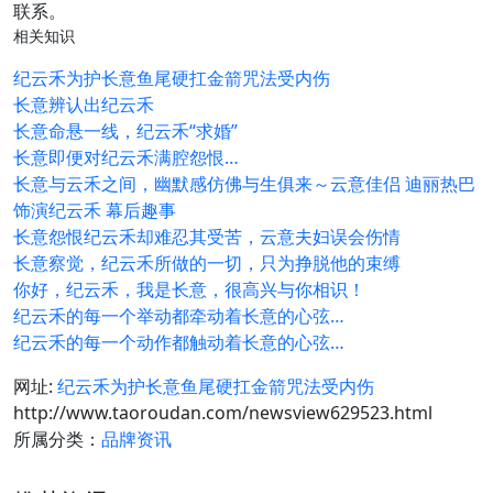
联系。
相关知识
纪云禾为护长意鱼尾硬扛金箭咒法受内伤
长意辨认出纪云禾
长意命悬一线，纪云禾“求婚”
长意即便对纪云禾满腔怨恨…
长意与云禾之间，幽默感仿佛与生俱来～云意佳侣 迪丽热巴
饰演纪云禾 幕后趣事
长意怨恨纪云禾却难忍其受苦，云意夫妇误会伤情
长意察觉，纪云禾所做的一切，只为挣脱他的束缚
你好，纪云禾，我是长意，很高兴与你相识！
纪云禾的每一个举动都牵动着长意的心弦…
纪云禾的每一个动作都触动着长意的心弦…
网址:
纪云禾为护长意鱼尾硬扛金箭咒法受内伤
http://www.taoroudan.com/newsview629523.html
所属分类：
品牌资讯