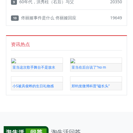
60年代，洪秀柱（右后）与父
20350
9
佟丽娅事件是什么 佟丽娅回应
19649
10
资讯热点
亚当这次歌手舞台不是放水
亚当在后台说了“no m
小S被具俊晔的生日礼物感
郑钧发微博科普“磕长头”
淘生活问答