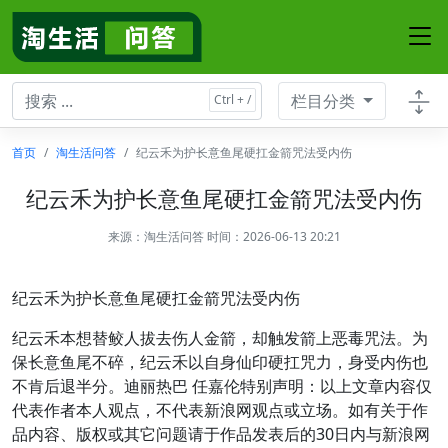
栏目分类
首页
淘生活问答
纪云禾为护长意鱼尾硬扛金箭咒法受内伤
纪云禾为护长意鱼尾硬扛金箭咒法受内伤
来源：
淘生活问答
时间：2026-06-13 20:21
纪云禾为护长意鱼尾硬扛金箭咒法受内伤
纪云禾本想替鲛人拔去伤人金箭，却触发箭上恶毒咒法。为
保长意鱼尾不碎，纪云禾以自身仙印硬扛咒力，身受内伤也
不肯后退半分。迪丽热巴 任嘉伦特别声明：以上文章内容仅
代表作者本人观点，不代表新浪网观点或立场。如有关于作
品内容、版权或其它问题请于作品发表后的30日内与新浪网