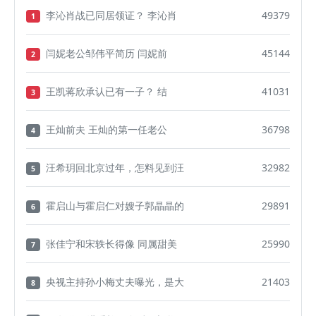
李沁肖战已同居领证？ 李沁肖
49379
1
闫妮老公邹伟平简历 闫妮前
45144
2
王凯蒋欣承认已有一子？ 结
41031
3
王灿前夫 王灿的第一任老公
36798
4
汪希玥回北京过年，怎料见到汪
32982
5
霍启山与霍启仁对嫂子郭晶晶的
29891
6
张佳宁和宋轶长得像 同属甜美
25990
7
央视主持孙小梅丈夫曝光，是大
21403
8