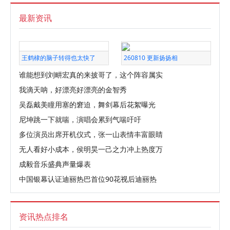
最新资讯
王鹤棣的脑子转得也太快了
260810 更新扬扬相
谁能想到刘畊宏真的来披哥了，这个阵容属实
我滴天呐，好漂亮好漂亮的金智秀
吴磊戴美瞳用塞的窘迫，舞剑幕后花絮曝光
尼坤跳一下就喘，演唱会累到气喘吁吁
多位演员出席开机仪式，张一山表情丰富眼睛
无人看好小成本，侯明昊一己之力冲上热度万
成毅音乐盛典声量爆表
中国银幕认证迪丽热巴首位90花视后迪丽热
资讯热点排名