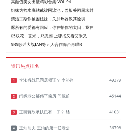
高颜值美女出镜精彩合集·VOL.94
姐妹为拾水底钻戒被困泳池，盖板关闭周末封
清洁工敲诈被困姐妹，关加热器致其险境
愿所有的爱都有回应：你在拍你的太阳，我在
05双花，艾米，邓恩熙 上哪找又看艾米又
SBS歌谣大战IAN等五人合作舞台再唱B
资讯热点排名
李沁肖战已同居领证？ 李沁肖
49379
1
闫妮老公邹伟平简历 闫妮前
45144
2
王凯蒋欣承认已有一子？ 结
41031
3
王灿前夫 王灿的第一任老公
36798
4