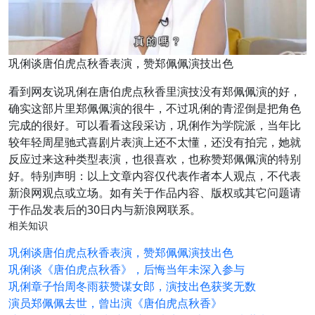
巩俐谈唐伯虎点秋香表演，赞郑佩佩演技出色
看到网友说巩俐在唐伯虎点秋香里演技没有郑佩佩演的好，
确实这部片里郑佩佩演的很牛，不过巩俐的青涩倒是把角色
完成的很好。可以看看这段采访，巩俐作为学院派，当年比
较年轻周星驰式喜剧片表演上还不太懂，还没有拍完，她就
反应过来这种类型表演，也很喜欢，也称赞郑佩佩演的特别
好。特别声明：以上文章内容仅代表作者本人观点，不代表
新浪网观点或立场。如有关于作品内容、版权或其它问题请
于作品发表后的30日内与新浪网联系。
相关知识
巩俐谈唐伯虎点秋香表演，赞郑佩佩演技出色
巩俐谈《唐伯虎点秋香》，后悔当年未深入参与
巩俐章子怡周冬雨获赞谋女郎，演技出色获奖无数
演员郑佩佩去世，曾出演《唐伯虎点秋香》