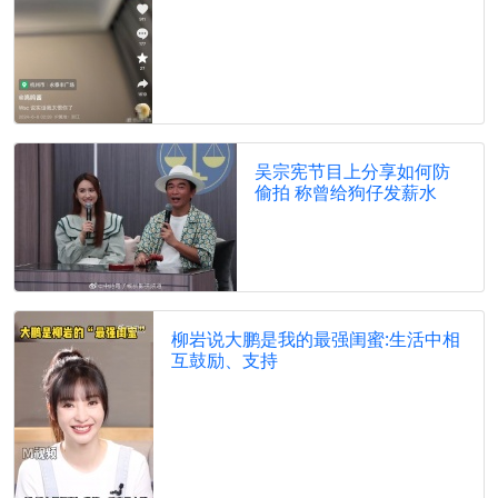
吴宗宪节目上分享如何防
偷拍 称曾给狗仔发薪水
柳岩说大鹏是我的最强闺蜜:生活中相
互鼓励、支持