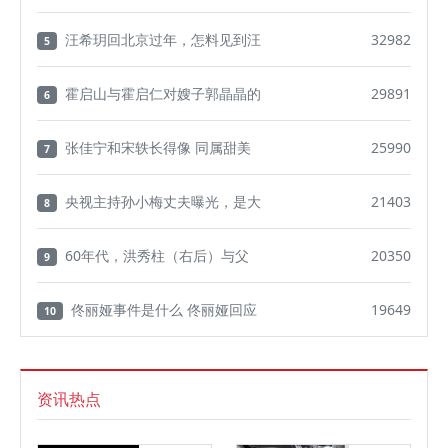
汪希玥回北京过年，怎料见到汪
32982
5
霍启山与霍启仁对嫂子郭晶晶的
29891
6
张佳宁和宋轶长得像 同属甜美
25990
7
央视主持孙小梅丈夫曝光，是大
21403
8
60年代，洪秀柱（右后）与父
20350
9
佟丽娅事件是什么 佟丽娅回应
19649
10
资讯热点