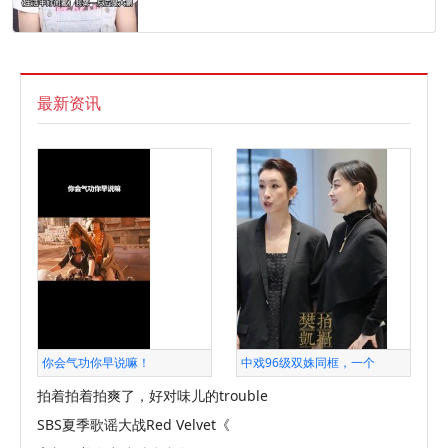
最新资讯
你会气功你早说嘛！
中戏96级双姝同框，一个
拍着拍着拍爽了，好对味儿的trouble
SBS夏季歌谣大战Red Velvet《