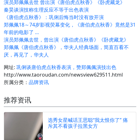
演员郑佩佩去世 曾出演《唐伯虎点秋香》《卧虎藏龙》
秦昊谈演技称生理反应不等于出色表演
《唐伯虎点秋香》：巩俐后悔当时没有放开演
郑佩佩18～74岁影视荧幕变化，《唐伯虎点秋香》竟然是31
年前的电影了 …
演员郑佩佩去世，曾出演《唐伯虎点秋香》《卧虎藏龙》
郑佩佩《唐伯虎点秋香》，华夫人经典场面，简直百看不
厌，再见了，华夫人
网址:
巩俐谈唐伯虎点秋香表演，赞郑佩佩演技出色
http://www.taoroudan.com/newsview629511.html
所属分类：
品牌资讯
推荐资讯
选秀女星喊话王思聪“我太恨你了” 痛
斥其不看孩子拉黑女方