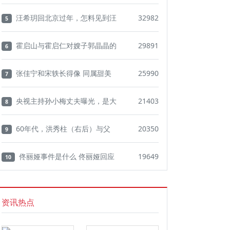
汪希玥回北京过年，怎料见到汪
32982
5
霍启山与霍启仁对嫂子郭晶晶的
29891
6
张佳宁和宋轶长得像 同属甜美
25990
7
央视主持孙小梅丈夫曝光，是大
21403
8
60年代，洪秀柱（右后）与父
20350
9
佟丽娅事件是什么 佟丽娅回应
19649
10
资讯热点