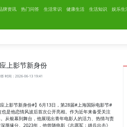
品牌资讯
热门问答
生活常识
健康生活
生活知识
娱乐生
应上影节新身份
问答
时间：2026-06-13 19:41
应上影节新身份#】6月13日，第28届#上海国际电影节#
相，这也是他恋情风波后首次公开亮相。作为近年来备受关注
界。从银幕到舞台，他展现出青年电影人的活力、热情与责
深厚缘分。2023年，他曾随电影《志愿军：雄兵出击》