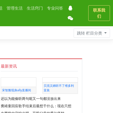
活
管理生活
生活窍门
专业问答
联系我
们
跳转
栏目分类
最新资讯
贝克汉姆听不了维多利
宋智雅现身ally直播间
亚装
还以为能偷听两句呢又一句都没放出来
窦靖童回应歌手结束后最想干什么：现在只想