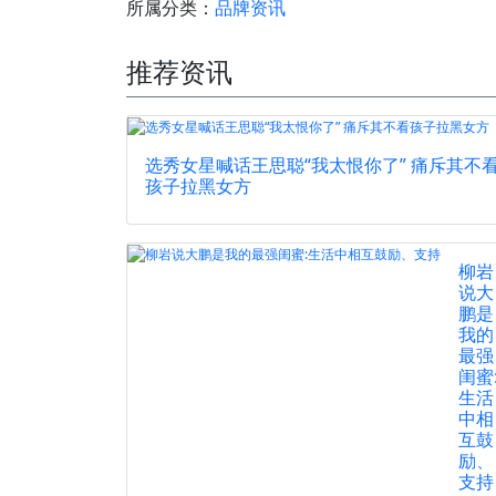
所属分类：
品牌资讯
推荐资讯
选秀女星喊话王思聪“我太恨你了” 痛斥其不
孩子拉黑女方
柳岩
说大
鹏是
我的
最强
闺蜜
生活
中相
互鼓
励、
支持