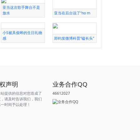
亚当这次歌手舞台不是
放水
亚当在后台说了“no m
小S被具俊晔的生日礼物
感
郑钧发微博科普“磕长头”
权声明
业务合作QQ
本站提供的信息对您造成了
46612027
权，请及时告诉我们，我们
第一时间予以处理！