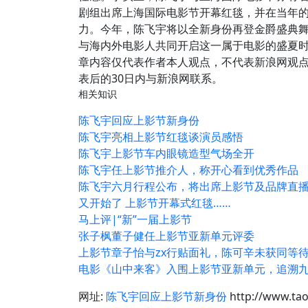
剧组出席上海国际电影节开幕红毯，并在当年
力。今年，陈飞宇将以全新身份再登金爵盛典
与海内外电影人共同开启这一属于电影的盛夏
章内容仅代表作者本人观点，不代表新浪网观
表后的30日内与新浪网联系。
相关知识
陈飞宇回应上影节新身份
陈飞宇亮相上影节红毯谈演员感悟
陈飞宇上影节车内眼镜造型气场全开
陈飞宇任上影节推介人，称开心看到优秀作品
陈飞宇六月行程公布，将出席上影节及品牌直
又开始了 上影节开幕式红毯……
马上评|“新”一届上影节
张子枫董子健任上影节亚新单元评委
上影节章子怡与zx行贴面礼，陈可辛未获同等
电影《山中来客》入围上影节亚新单元，追溯
网址:
陈飞宇回应上影节新身份
http://www.ta