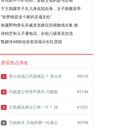
在黑暗中守护光明，盲眼父母的爱与坚韧
宁王揭露世子女儿身反陷自身，太子咳嗽皇帝
“徐梦桃是这个家的灵魂支柱”
收藏野狗骨头宋威龙张婧仪异靖吻戏合集 难
张柏芝和儿子通电话，全程八级英语交流
甄嬛传AB组妆容差异揭示长红原因
资讯热点排名
李沁肖战已同居领证？ 李沁肖
49379
1
闫妮老公邹伟平简历 闫妮前
45144
2
王凯蒋欣承认已有一子？ 结
41031
3
王灿前夫 王灿的第一任老公
36798
4