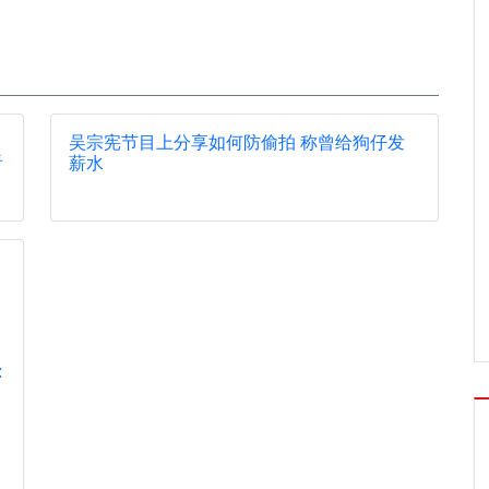
吴宗宪节目上分享如何防偷拍 称曾给狗仔发
看
薪水
: