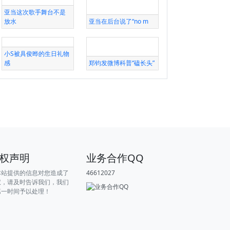
亚当这次歌手舞台不是
放水
亚当在后台说了“no m
小S被具俊晔的生日礼物
感
郑钧发微博科普“磕长头”
权声明
业务合作QQ
本站提供的信息对您造成了
46612027
权，请及时告诉我们，我们
第一时间予以处理！