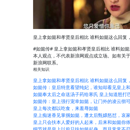
皇上拿如懿和孝贤皇后相比 谁料如懿这么回复
#如懿传# 皇上拿如懿和孝贤皇后相比 谁料
本人观点，不代表新浪网观点或立场。如有关于
新浪网联系。
相关知识
皇上拿如懿和孝贤皇后相比 谁料如懿这么回复
如懿传：皇后特意看望纯妃，谁知却看见皇上
如懿奉太后之命送汤子药给寒氏 皇上知道怒打
如懿传：皇上强行宠幸如懿，让门外的凌云彻
皇上每次都以吃食，来羞辱如懿
皇上痴迷香见掌掴如懿，遭太后甄嬛怒怼，哀
皇上只会扶本人爱好的人起来，后来和如懿你侬
细节就是皇上以前只扶如懿起身，而且常常不