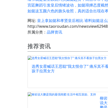
宫廷舞蹈引发皇后情绪波动，如懿琅嬅态度截
如懿这五颜六色的旗头妆照，真的适合出现在
网址:
皇上拿如懿和孝贤皇后相比 谁料如懿这
http://www.taoroudan.com/newsview62948
所属分类：
品牌资讯
推荐资讯
选秀女星喊话王思聪“我太恨你了” 痛斥其不
孩子拉黑女方
柳岩
说大
鹏是