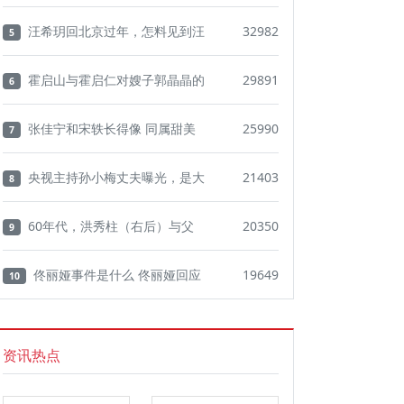
汪希玥回北京过年，怎料见到汪
32982
5
霍启山与霍启仁对嫂子郭晶晶的
29891
6
张佳宁和宋轶长得像 同属甜美
25990
7
央视主持孙小梅丈夫曝光，是大
21403
8
60年代，洪秀柱（右后）与父
20350
9
佟丽娅事件是什么 佟丽娅回应
19649
10
资讯热点