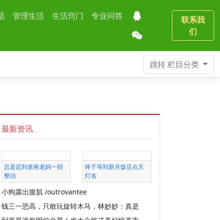
活
管理生活
生活窍门
专业问答
联系我
们
跳转
栏目分类
最新资讯
总是迟到老爸老妈一招
终于等到新月饭店点天
整治
灯名
小狗露出腹肌 /outrovantee
钱三一恐高，只敢玩旋转木马，林妙妙：真是