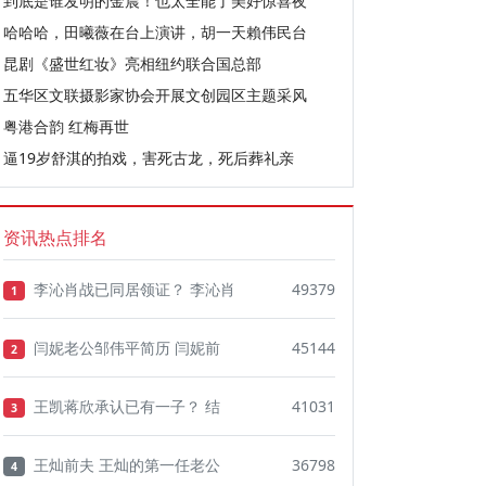
到底是谁发明的金晨！也太全能了美好惊喜夜
哈哈哈，田曦薇在台上演讲，胡一天賴伟民台
昆剧《盛世红妆》亮相纽约联合国总部
五华区文联摄影家协会开展文创园区主题采风
粤港合韵 红梅再世
逼19岁舒淇的拍戏，害死古龙，死后葬礼亲
资讯热点排名
李沁肖战已同居领证？ 李沁肖
49379
1
闫妮老公邹伟平简历 闫妮前
45144
2
王凯蒋欣承认已有一子？ 结
41031
3
王灿前夫 王灿的第一任老公
36798
4