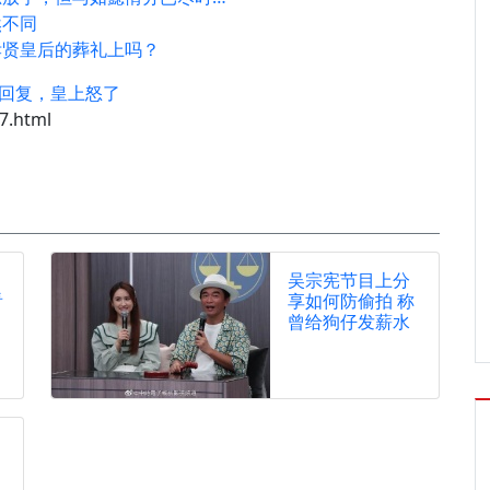
然不同
孝贤皇后的葬礼上吗？
么回复，皇上怒了
7.html
吴宗宪节目上分
看
享如何防偷拍 称
曾给狗仔发薪水