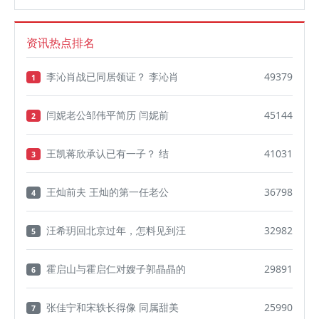
资讯热点排名
李沁肖战已同居领证？ 李沁肖
49379
1
闫妮老公邹伟平简历 闫妮前
45144
2
王凯蒋欣承认已有一子？ 结
41031
3
王灿前夫 王灿的第一任老公
36798
4
汪希玥回北京过年，怎料见到汪
32982
5
霍启山与霍启仁对嫂子郭晶晶的
29891
6
张佳宁和宋轶长得像 同属甜美
25990
7