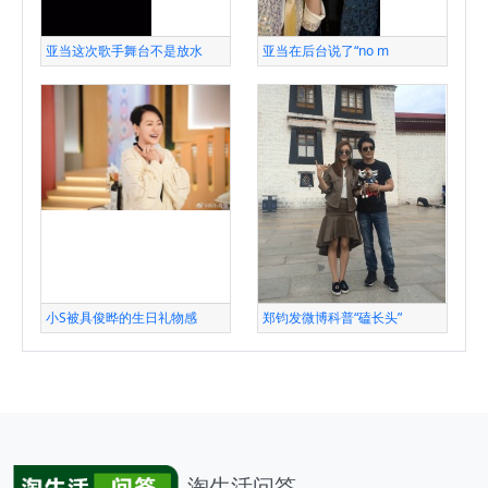
亚当这次歌手舞台不是放水
亚当在后台说了“no m
小S被具俊晔的生日礼物感
郑钧发微博科普“磕长头”
淘生活问答