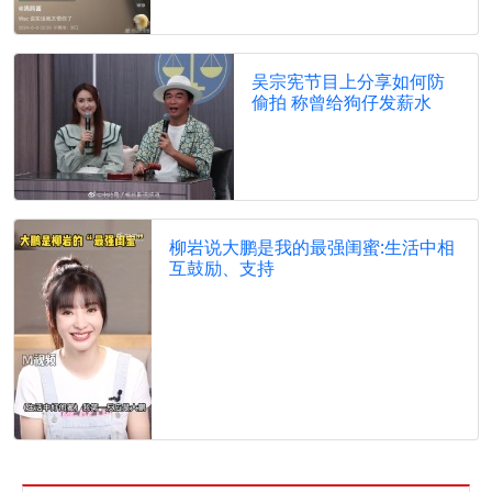
吴宗宪节目上分享如何防
偷拍 称曾给狗仔发薪水
柳岩说大鹏是我的最强闺蜜:生活中相
互鼓励、支持