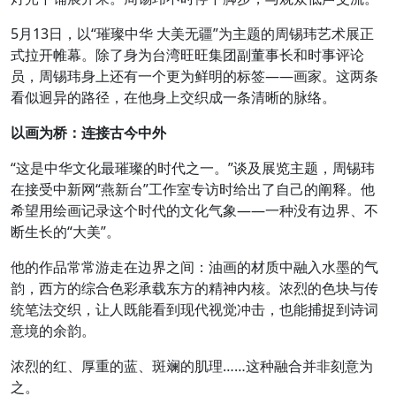
5月13日，以“璀璨中华 大美无疆”为主题的周锡玮艺术展正
式拉开帷幕。除了身为台湾旺旺集团副董事长和时事评论
员，周锡玮身上还有一个更为鲜明的标签——画家。这两条
看似迥异的路径，在他身上交织成一条清晰的脉络。
以画为桥：连接古今中外
“这是中华文化最璀璨的时代之一。”谈及展览主题，周锡玮
在接受中新网“燕新台”工作室专访时给出了自己的阐释。他
希望用绘画记录这个时代的文化气象——一种没有边界、不
断生长的“大美”。
他的作品常常游走在边界之间：油画的材质中融入水墨的气
韵，西方的综合色彩承载东方的精神内核。浓烈的色块与传
统笔法交织，让人既能看到现代视觉冲击，也能捕捉到诗词
意境的余韵。
浓烈的红、厚重的蓝、斑斓的肌理……这种融合并非刻意为
之。