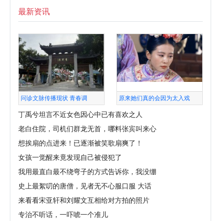
最新资讯
问诊文脉传播现状 青春调
原来她们真的会因为太入戏
丁禹兮坦言不近女色因心中已有喜欢之人
老白住院，司机们群龙无首，哪料张宾叫来心
想挨扇的点进来！已逐渐被笑歌扇爽了！
女孩一觉醒来竟发现自己被侵犯了
我用最直白最不绕弯子的方式告诉你，我没绷
史上最絮叨的唐僧，见者无不心服口服 大话
来看看宋亚轩和刘耀文互相给对方拍的照片
专治不听话，一吓唬一个准儿