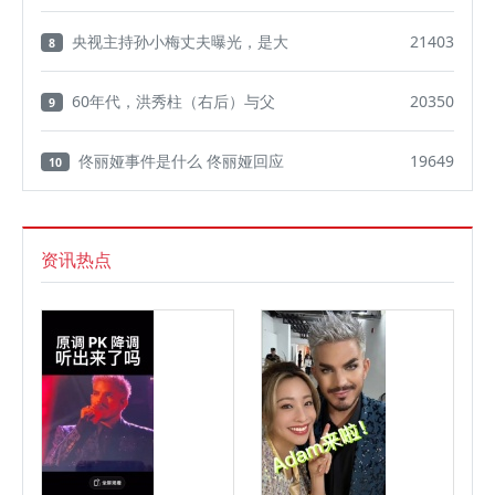
央视主持孙小梅丈夫曝光，是大
21403
8
60年代，洪秀柱（右后）与父
20350
9
佟丽娅事件是什么 佟丽娅回应
19649
10
资讯热点