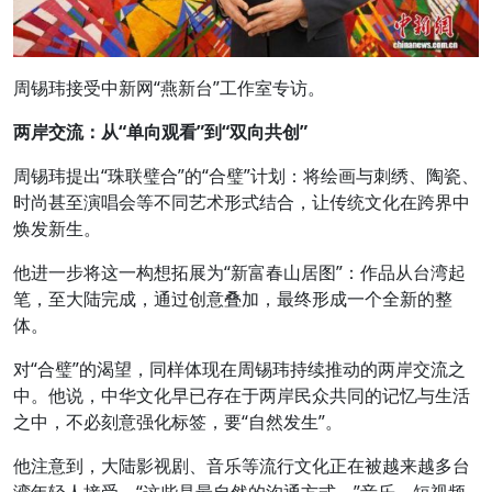
周锡玮接受中新网“燕新台”工作室专访。
两岸交流：从“单向观看”到“双向共创”
周锡玮提出“珠联璧合”的“合璧”计划：将绘画与刺绣、陶瓷、
时尚甚至演唱会等不同艺术形式结合，让传统文化在跨界中
焕发新生。
他进一步将这一构想拓展为“新富春山居图”：作品从台湾起
笔，至大陆完成，通过创意叠加，最终形成一个全新的整
体。
对“合璧”的渴望，同样体现在周锡玮持续推动的两岸交流之
中。他说，中华文化早已存在于两岸民众共同的记忆与生活
之中，不必刻意强化标签，要“自然发生”。
他注意到，大陆影视剧、音乐等流行文化正在被越来越多台
湾年轻人接受。“这些是最自然的沟通方式。”音乐、短视频