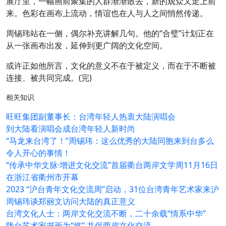
展厅里，一幅画前聚集的人群渐渐散去，新的观众又走上前
来。色彩在画布上流动，情谊也在人与人之间悄然传递。
周锡玮站在一侧，偶尔补充讲解几句。他的“合璧”计划正在
从一张画布出发，延伸到更广阔的文化空间。
或许正如他所言，文化的意义不在于被定义，而在于不断被
连接、被共同完成。(完)
相关知识
旺旺集团副董事长：台湾年轻人热衷大陆演唱会
到大陆看演唱会成台湾年轻人新时尚
“马龙来台湾了！”周锡玮：这么优秀的大陆同胞来到台多么
令人开心的事情！
“传承中华文脉·增进文化交流”首届衢台两岸文学周11月16日
在浙江省衢州市开幕
2023 “沪台青年文化交流周”启动，31位台湾青年艺术家来沪
周锡玮谈郑丽文访问大陆的真正意义
台湾文化人士：两岸文化交流不断，二十余载“情系中华”
陇台艺术家书画为“媒” 共促两岸文化交流