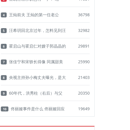
王灿前夫 王灿的第一任老公
36798
4
汪希玥回北京过年，怎料见到汪
32982
5
霍启山与霍启仁对嫂子郭晶晶的
29891
6
张佳宁和宋轶长得像 同属甜美
25990
7
央视主持孙小梅丈夫曝光，是大
21403
8
60年代，洪秀柱（右后）与父
20350
9
佟丽娅事件是什么 佟丽娅回应
19649
10