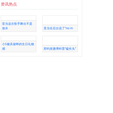
资讯热点
亚当这次歌手舞台不是
放水
亚当在后台说了“no m
小S被具俊晔的生日礼物
感
郑钧发微博科普“磕长头”