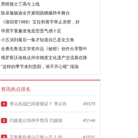
黑暗骑士丁禹兮上线
陈卓璇杨迪全开麦唱跳燃爆跨年舞台
《请回答1988》宝拉和善宇举止亲密，好
华晨宇童趣迷兔造型贵气感十足
小五演到最后一集才知道自己是女主角
全勇先鲁迅文学奖作品《秘密》创作分享暨中
俄罗斯沃洛格达州非物质文化遗产交流展在陕
“这样的季节来到贵阳，谁不开心呢” 现场
资讯热点排名
李沁肖战已同居领证？ 李沁肖
49379
1
闫妮老公邹伟平简历 闫妮前
45144
2
王凯蒋欣承认已有一子？ 结
41031
3