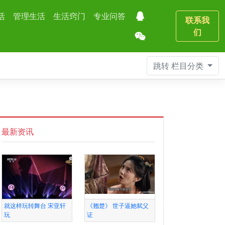
活
管理生活
生活窍门
专业问答
联系我
们
跳转
栏目分类
最新资讯
就这样玩转舞台 宋亚轩
《翘楚》 世子逼她弑父
玩
证