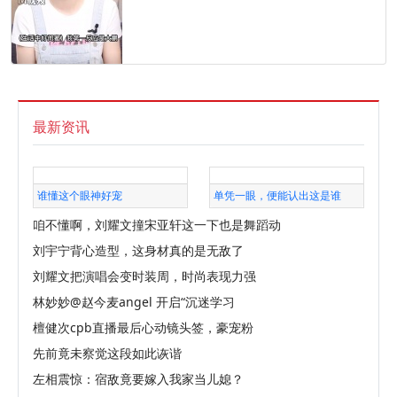
最新资讯
谁懂这个眼神好宠
单凭一眼，便能认出这是谁
咱不懂啊，刘耀文撞宋亚轩这一下也是舞蹈动
刘宇宁背心造型，这身材真的是无敌了
刘耀文把演唱会变时装周，时尚表现力强
林妙妙@赵今麦angel 开启“沉迷学习
檀健次cpb直播最后心动镜头签，豪宠粉
先前竟未察觉这段如此诙谐
左相震惊：宿敌竟要嫁入我家当儿媳？