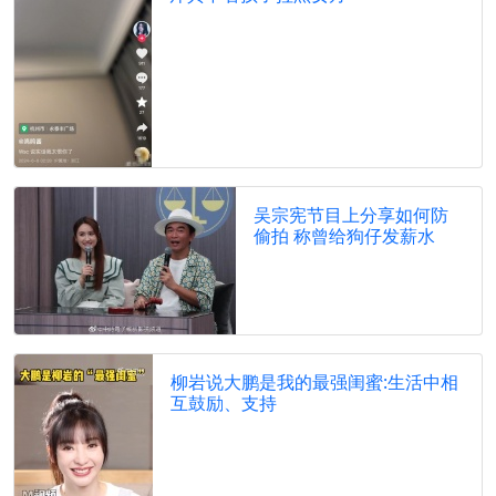
吴宗宪节目上分享如何防
偷拍 称曾给狗仔发薪水
柳岩说大鹏是我的最强闺蜜:生活中相
互鼓励、支持