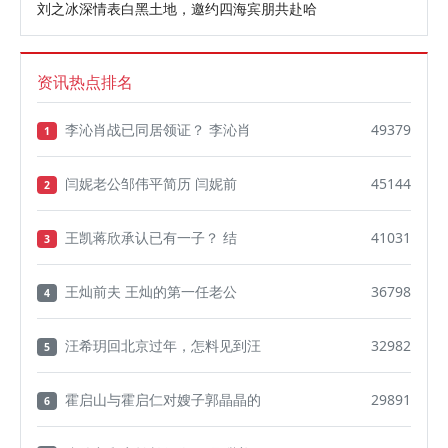
刘之冰深情表白黑土地，邀约四海宾朋共赴哈
资讯热点排名
李沁肖战已同居领证？ 李沁肖
49379
1
闫妮老公邹伟平简历 闫妮前
45144
2
王凯蒋欣承认已有一子？ 结
41031
3
王灿前夫 王灿的第一任老公
36798
4
汪希玥回北京过年，怎料见到汪
32982
5
霍启山与霍启仁对嫂子郭晶晶的
29891
6