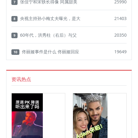
张佳宁和宋轶长得像 同属甜美
25990
7
央视主持孙小梅丈夫曝光，是大
21403
8
60年代，洪秀柱（右后）与父
20350
9
佟丽娅事件是什么 佟丽娅回应
19649
10
资讯热点