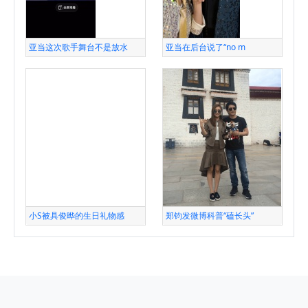
亚当这次歌手舞台不是放水
亚当在后台说了“no m
小S被具俊晔的生日礼物感
郑钧发微博科普“磕长头”