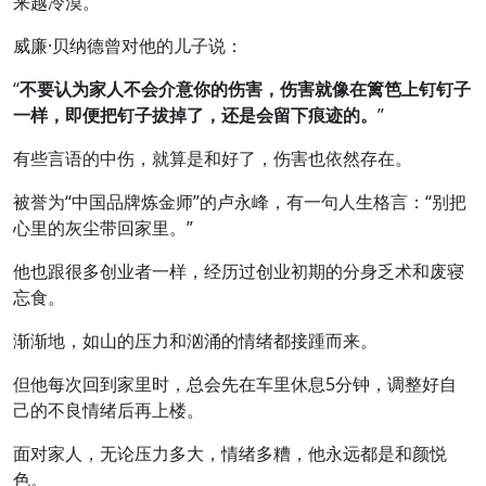
来越冷漠。
威廉·贝纳德曾对他的儿子说：
“
不要认为家人不会介意你的伤害，伤害就像在篱笆上钉钉子
一样，即便把钉子拔掉了，还是会留下痕迹的。
”
有些言语的中伤，就算是和好了，伤害也依然存在。
被誉为“中国品牌炼金师”的卢永峰，有一句人生格言：“别把
心里的灰尘带回家里。”
他也跟很多创业者一样，经历过创业初期的分身乏术和废寝
忘食。
渐渐地，如山的压力和汹涌的情绪都接踵而来。
但他每次回到家里时，总会先在车里休息5分钟，调整好自
己的不良情绪后再上楼。
面对家人，无论压力多大，情绪多糟，他永远都是和颜悦
色。