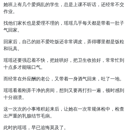
她班上有几个爱捣乱的学生，总是上课不听话，还经常不交
作业。
找他们家长也是爱理不理的，瑶瑶几乎每天都是带着一肚子
气回家。
回家后，自己的娃不爱吃饭还非常调皮，弄得哪里都是饭粒
和玩具。
瑶瑶还要强忍着不快，把娃哄好，把卫生收拾好，常常忙到
十点多才能喘口气。
而经常在外应酬的老公，又带着一身酒气回来，吐了一地。
瑶瑶看着刚弄干净的房间，想到又要再打扫一遍，顿时感到
十分崩溃。
这一次次的小事堆积起来后，让她在一次常规体检中，检查
出严重的乳腺结节毛病。
此时的瑶瑶，早已追悔莫及了。