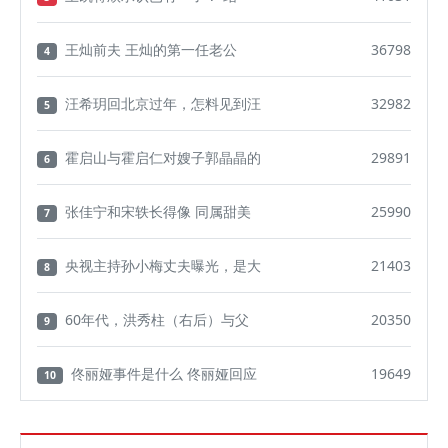
王灿前夫 王灿的第一任老公
36798
4
汪希玥回北京过年，怎料见到汪
32982
5
霍启山与霍启仁对嫂子郭晶晶的
29891
6
张佳宁和宋轶长得像 同属甜美
25990
7
央视主持孙小梅丈夫曝光，是大
21403
8
60年代，洪秀柱（右后）与父
20350
9
佟丽娅事件是什么 佟丽娅回应
19649
10