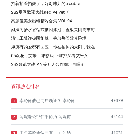
拍着拍着拍爽了，好对味儿的trouble
SBS夏季歌谣大战Red Velvet《
高颜值美女出镜精彩合集·VOL.94
姐妹为拾水底钻戒被困泳池，盖板关闭周末封
清洁工敲诈被困姐妹，关加热器致其险境
愿所有的爱都有回应：你在拍你的太阳，我在
05双花，艾米，邓恩熙 上哪找又看艾米又
SBS歌谣大战IAN等五人合作舞台再唱B
资讯热点排名
李沁肖战已同居领证？ 李沁肖
49379
1
闫妮老公邹伟平简历 闫妮前
45144
2
王凯蒋欣承认已有一子？ 结
41031
3