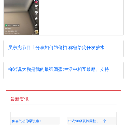
吴宗宪节目上分享如何防偷拍 称曾给狗仔发薪水
柳岩说大鹏是我的最强闺蜜:生活中相互鼓励、支持
最新资讯
你会气功你早说嘛！
中戏96级双姝同框，一个