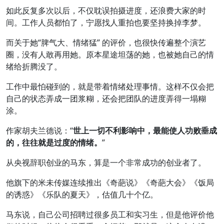
如此反复多次以后，不仅耽误拍摄进度，还浪费大家的时
间。工作人员都怕了，宁愿找人重拍也要坚持换掉李梦。
而关于她“脾气大、情绪猛” 的评价，也很快传遍整个演艺
圈，没有人敢再用她。原本星途坦荡的她，也被她自己的情
绪给折腾没了。
工作中最怕碰到的，就是带着情绪处理事情。这样不仅会把
自己的状态弄成一团浆糊，还会把团队的进度弄得一塌糊
涂。
作家胡夫兰德说：“
世上一切不利影响中，最能使人功败垂成
的，往往就是过度的情绪。
”
从央视辞职创业的马东，算是一个非常成功的创业者了。
他旗下的米未传媒连续推出《奇葩说》《奇葩大会》《饭局
的诱惑》《乐队的夏天》，估值几十个亿。
马东说，自己公司招聘过很多员工和实习生，但是他评价他