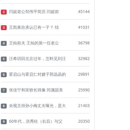
闫妮老公邹伟平简历 闫妮前
45144
2
王凯蒋欣承认已有一子？ 结
41031
3
王灿前夫 王灿的第一任老公
36798
4
汪希玥回北京过年，怎料见到汪
32982
5
霍启山与霍启仁对嫂子郭晶晶的
29891
6
张佳宁和宋轶长得像 同属甜美
25990
7
央视主持孙小梅丈夫曝光，是大
21403
8
60年代，洪秀柱（右后）与父
20350
9