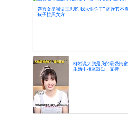
选秀女星喊话王思聪“我太恨你了” 痛斥其不
孩子拉黑女方
柳岩说大鹏是我的最强闺蜜
生活中相互鼓励、支持