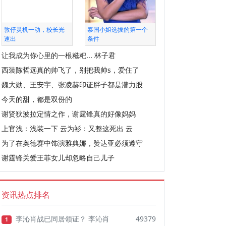
敦仔灵机一动，校长光
泰国小姐选拔的第一个
速出
条件
让我成为你心里的一根糍粑... 林子君
西装陈哲远真的帅飞了，别把我帅s，爱住了
魏大勋、王安宇、张凌赫印证胖子都是潜力股
今天的甜，都是双份的
谢贤狄波拉定情之作，谢霆锋真的好像妈妈
上官浅：浅装一下 云为衫：又整这死出 云
为了在奥德赛中饰演雅典娜，赞达亚必须遵守
谢霆锋关爱王菲女儿却忽略自己儿子
资讯热点排名
李沁肖战已同居领证？ 李沁肖
49379
1