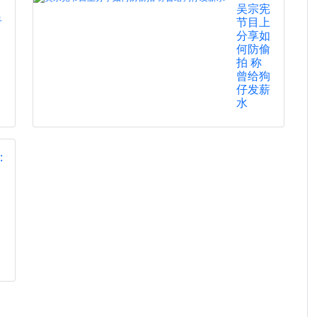
吴宗宪
看
节目上
分享如
何防偷
拍 称
曾给狗
仔发薪
水
: