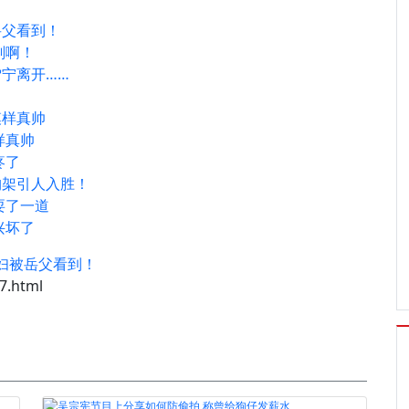
岳父看到！
刚啊！
宁离开……
模样真帅
样真帅
疼了
构架引人入胜！
耍了一道
兴坏了
妇被岳父看到！
7.html