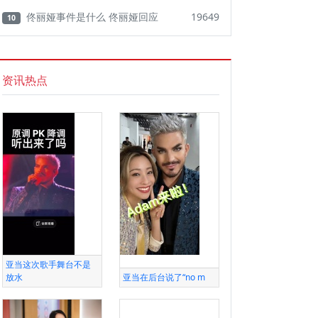
佟丽娅事件是什么 佟丽娅回应
19649
10
资讯热点
亚当这次歌手舞台不是
放水
亚当在后台说了“no m