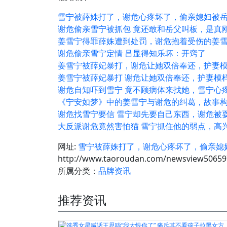
雪宁被薛姝打了，谢危心疼坏了，偷亲媳妇被
谢危偷亲雪宁被抓包 竟还敢和岳父叫板，是真
姜雪宁得罪薛姝遭到处罚，谢危抱着受伤的姜雪
谢危偷亲雪宁定情 吕显得知乐坏：开窍了
姜雪宁被薛妃暴打，谢危让她双倍奉还，护妻
姜雪宁被薛妃暴打 谢危让她双倍奉还，护妻模
谢危自知吓到雪宁 竟不顾病体来找她，雪宁心
《宁安如梦》中的姜雪宁与谢危的纠葛，故事
谢危找雪宁要信 雪宁却先要自己东西，谢危被
大反派谢危竟然害怕猫 雪宁抓住他的弱点，高
网址:
雪宁被薛姝打了，谢危心疼坏了，偷亲媳
http://www.taoroudan.com/newsview50659
所属分类：
品牌资讯
推荐资讯