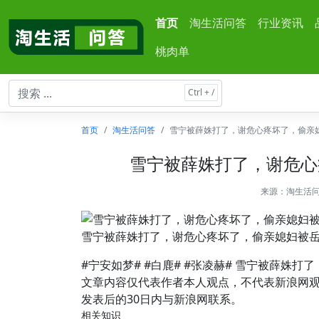
首页
淘生活问答
行业资讯
桃肉单
首页
淘生活问答
雪宁被薛姝打了，谢危心疼坏了，偷亲
雪宁被薛姝打了，谢危心
来源：
淘生活
雪宁被薛姝打了，谢危心疼坏了，偷亲媳妇被
#宁安如梦# #白鹿# #张凌赫# 雪宁被薛
文章内容仅代表作者本人观点，不代表新浪网
发表后的30日内与新浪网联系。
相关知识