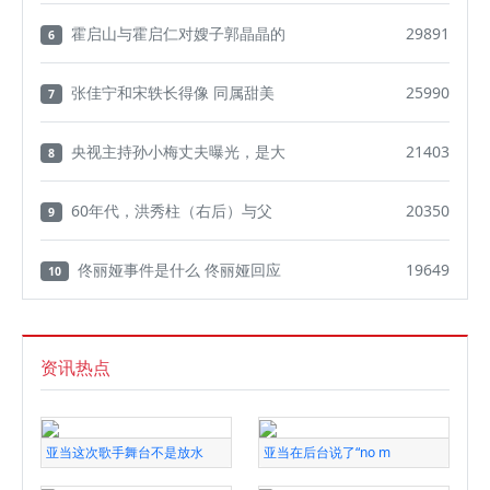
霍启山与霍启仁对嫂子郭晶晶的
29891
6
张佳宁和宋轶长得像 同属甜美
25990
7
央视主持孙小梅丈夫曝光，是大
21403
8
60年代，洪秀柱（右后）与父
20350
9
佟丽娅事件是什么 佟丽娅回应
19649
10
资讯热点
亚当这次歌手舞台不是放水
亚当在后台说了“no m