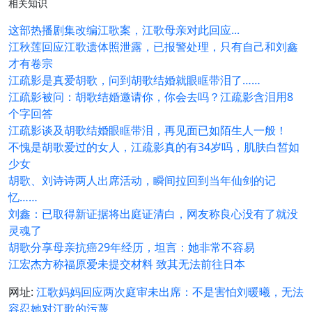
相关知识
这部热播剧集改编江歌案，江歌母亲对此回应...
江秋莲回应江歌遗体照泄露，已报警处理，只有自己和刘鑫
才有卷宗
江疏影是真爱胡歌，问到胡歌结婚就眼眶带泪了……
江疏影被问：胡歌结婚邀请你，你会去吗？江疏影含泪用8
个字回答
江疏影谈及胡歌结婚眼眶带泪，再见面已如陌生人一般！
不愧是胡歌爱过的女人，江疏影真的有34岁吗，肌肤白皙如
少女
胡歌、刘诗诗两人出席活动，瞬间拉回到当年仙剑的记
忆……
刘鑫：已取得新证据将出庭证清白，网友称良心没有了就没
灵魂了
胡歌分享母亲抗癌29年经历，坦言：她非常不容易
江宏杰方称福原爱未提交材料 致其无法前往日本
网址:
江歌妈妈回应两次庭审未出席：不是害怕刘暖曦，无法
容忍她对江歌的污蔑