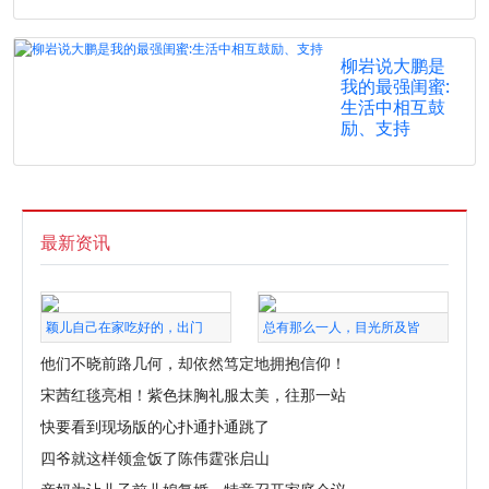
柳岩说大鹏是
我的最强闺蜜:
生活中相互鼓
励、支持
最新资讯
颖儿自己在家吃好的，出门
总有那么一人，目光所及皆
他们不晓前路几何，却依然笃定地拥抱信仰！
宋茜红毯亮相！紫色抹胸礼服太美，往那一站
快要看到现场版的心扑通扑通跳了
四爷就这样领盒饭了陈伟霆张启山