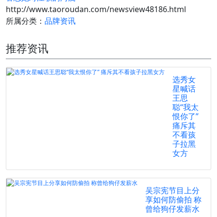
http://www.taoroudan.com/newsview48186.html
所属分类：
品牌资讯
推荐资讯
选秀女
星喊话
王思
聪“我太
恨你了”
痛斥其
不看孩
子拉黑
女方
吴宗宪节目上分
享如何防偷拍 称
曾给狗仔发薪水