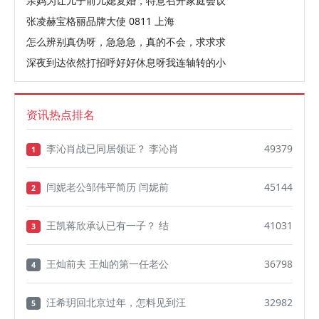
亲妈为让儿子前儿媳复婚，特意召开家庭会议
张凌赫宝格丽品牌大使 0811 上海️
怎么辨别真伪呀，急急急，真的不会，求求求
深夜到达依然打招呼好好休息呀我连轴转的小
资讯热点排名
李沁肖战已同居领证？ 李沁肖
49379
1
闫妮老公邹伟平简历 闫妮前
45144
2
王凯蒋欣承认已有一子？ 结
41031
3
王灿前夫 王灿的第一任老公
36798
4
汪希玥回北京过年，怎料见到汪
32982
5