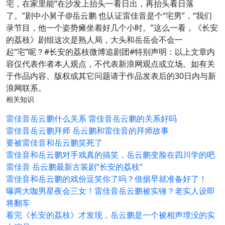
宅，在家里能“在沙发上抬头一看日出，再抬头看日落
了。”剧中小舅子@岳云鹏 也认证雷佳音是个“宅男”，“我们
录节目，他一个姿势瘫坐着好几个小时。”这么一看，《长安
的荔枝》剧组这次是熟人局，大头和岳岳会不会一
起“宅”呢？#长安的荔枝微博追剧团#特别声明：以上文章内
容仅代表作者本人观点，不代表新浪网观点或立场。如有关
于作品内容、版权或其它问题请于作品发表后的30日内与新
浪网联系。
相关知识
雷佳音岳云鹏什么关系 雷佳音岳云鹏的关系好吗
雷佳音岳云鹏拜师 岳云鹏和雷佳音的拜师故事
要被雷佳音和岳云鹏笑死了
雷佳音和岳云鹏对手戏真的搞笑，岳云鹏变脸在四川学的吧
雷佳音 岳云鹏最新古装剧“长安的荔枝”
雷佳音和岳云鹏的戏份逗笑你了吗？借据早就准备好了！
曝两大咖男星夜会三女！雷佳音岳云鹏被实锤？老实人设即
将翻车
看完《长安的荔枝》才发现，岳云鹏是一个被相声埋没的实