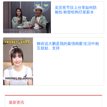
吴宗宪节目上分享如何防
偷拍 称曾给狗仔发薪水
柳岩说大鹏是我的最强闺蜜:生活中相
互鼓励、支持
最新资讯