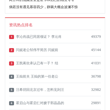
倘若没有遇见慕容四少，静琬大概会波澜不惊
资讯热点排名
李沁肖战已同居领证？ 李沁肖
49379
1
闫妮老公邹伟平简历 闫妮前
45144
2
王凯蒋欣承认已有一子？ 结
41031
3
王灿前夫 王灿的第一任老公
36798
4
汪希玥回北京过年，怎料见到汪
32982
5
霍启山与霍启仁对嫂子郭晶晶的
29891
6