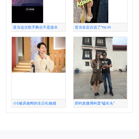
亚当这次歌手舞台不是放水
亚当在后台说了“no m
小S被具俊晔的生日礼物感
郑钧发微博科普“磕长头”