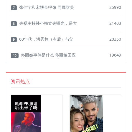
张佳宁和宋轶长得像 同属甜美
25990
7
央视主持孙小梅丈夫曝光，是大
21403
8
60年代，洪秀柱（右后）与父
20350
9
佟丽娅事件是什么 佟丽娅回应
19649
10
资讯热点