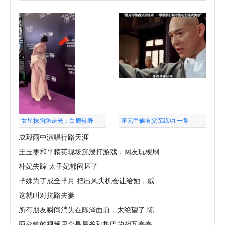
女星抹胸防走光：白鹿转身
霍元甲偷看父亲练功 一掌
成毅雨中演唱行路天涯
王玉雯和平精英现场沉浸打游戏，网友玩梗刷
朴妃失踪 太子妃郁闷坏了
芈姝为了成全芈月 把出风头机会让给她，威
这就叫对抗路夫妻
所有朋友瞬间消失在陈泽面前，太绝望了 陈
两分钟的视频里全是星爷和热巴的相互夸夸