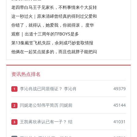
老四带白马王子见家长，不料事情来个大反转
这一秒过火｜原来清峄曾经真的得到过父爱和
你错了，就得认，她爱我，你就得滚， 度华
观察 | 出道十三周年的TFBOYS是多
第13集戴笠飞机失踪，余则成巧妙套取情报
他俩在一起笑点挺多的，而且也就胖子能把闷
资讯热点排名
李沁肖战已同居领证？ 李沁肖
49379
1
闫妮老公邹伟平简历 闫妮前
45144
2
王凯蒋欣承认已有一子？ 结
41031
3