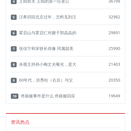
王灿前夫 王灿的第一任老公
36798
4
汪希玥回北京过年，怎料见到汪
32982
5
霍启山与霍启仁对嫂子郭晶晶的
29891
6
张佳宁和宋轶长得像 同属甜美
25990
7
央视主持孙小梅丈夫曝光，是大
21403
8
60年代，洪秀柱（右后）与父
20350
9
佟丽娅事件是什么 佟丽娅回应
19649
10
资讯热点