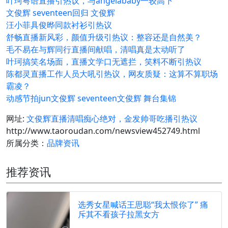
叶珂粤语直播引热议，与angelababy一较高下
文俊辉 seventeen回归 文俊辉
汪小菲具俊晔同款衬衫引热议
舒畅直播新风彩，颜值升级引热议：整容还是自然美？
毛不易在与辉同行直播间献唱，清唱真是太动听了
叶珂搞笑名场面，直播文学口无遮拦，笑料不断引热议
陈都灵直播工作人员大吼引热议，网友质疑：这算不算职场
霸凌？
动感节拍jun文俊辉 seventeen文俊辉 舞台集锦
网址:
文俊辉直播清唱痴心绝对，金发帅哥吃播引热议
http://www.taoroudan.com/newsview452749.html
所属分类：
品牌资讯
推荐资讯
选秀女星喊话王思聪“我太恨你了” 痛
斥其不看孩子拉黑女方