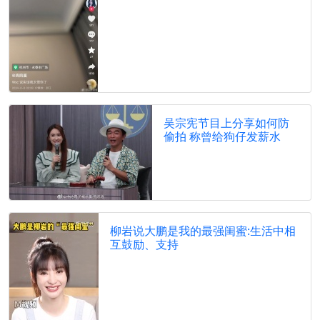
吴宗宪节目上分享如何防
偷拍 称曾给狗仔发薪水
柳岩说大鹏是我的最强闺蜜:生活中相
互鼓励、支持