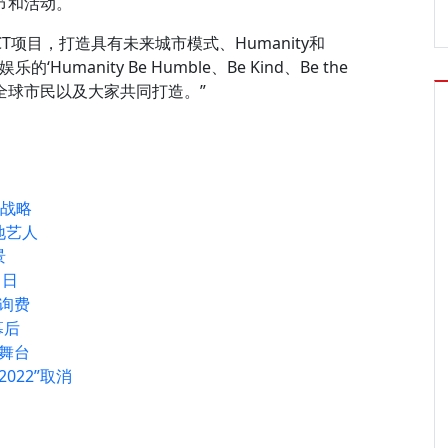
节和活动。
目，打造具有未来城市模式、Humanity和
‘Humanity Be Humble、Be Kind、Be the
、全球市民以及大家共同打造。”
年战略
地艺人
景
1日
询费
幕后
舞台
2022”取消