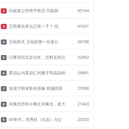
闫妮老公邹伟平简历 闫妮前
45144
2
王凯蒋欣承认已有一子？ 结
41031
3
王灿前夫 王灿的第一任老公
36798
4
汪希玥回北京过年，怎料见到汪
32982
5
霍启山与霍启仁对嫂子郭晶晶的
29891
6
张佳宁和宋轶长得像 同属甜美
25990
7
央视主持孙小梅丈夫曝光，是大
21403
8
60年代，洪秀柱（右后）与父
20350
9