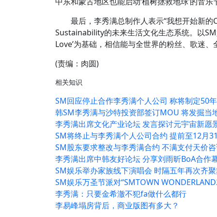
中东和蒙古地区也能启动‘植树拯救地球’的音乐
最后，李秀满总制作人表示“我想开始新的CT项
Sustainability的未来生活文化生态系统。以SM娱乐的
Love’为基础，相信能与全世界的粉丝、歌迷
(责编：肉圆)
相关知识
SM回应停止合作李秀满个人公司 称将制定50
韩SM李秀满与沙特投资部签订MOU 将发掘当
李秀满出席文化产业论坛 发言探讨元宇宙新愿
SM将终止与李秀满个人公司合约 提前至12月3
SM股东要求整改与李秀满合约 不满支付天价咨
李秀满出席中韩友好论坛 分享刘雨昕BoA合作
SM娱乐举办家族线下演唱会 时隔五年再次齐聚
SM娱乐万圣节派对“SMTOWN WONDERLAND
李秀满：只要金希澈不犯fa做什么都行
李易峰塌房背后，商业版图有多大？