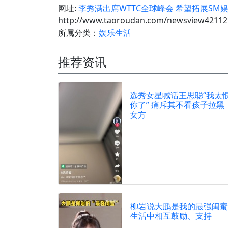
网址:
李秀满出席WTTC全球峰会 希望拓展SM
http://www.taoroudan.com/newsview42112
所属分类：
娱乐生活
推荐资讯
选秀女星喊话王思聪“我太
你了” 痛斥其不看孩子拉黑
女方
柳岩说大鹏是我的最强闺蜜
生活中相互鼓励、支持