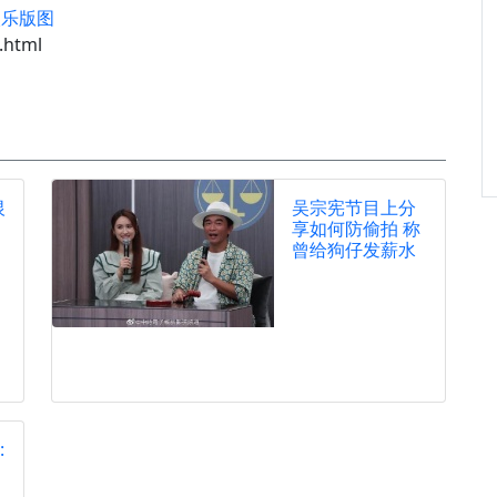
娱乐版图
.html
恨
吴宗宪节目上分
享如何防偷拍 称
曾给狗仔发薪水
: