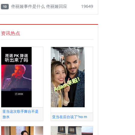
佟丽娅事件是什么 佟丽娅回应
19649
10
资讯热点
亚当这次歌手舞台不是
放水
亚当在后台说了“no m