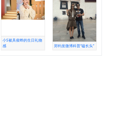
小S被具俊晔的生日礼物
感
郑钧发微博科普“磕长头”