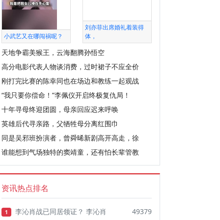
刘亦菲出席婚礼着装得
小武艺又在哪闯祸呢？
体，
天地争霸美猴王，云海翻腾孙悟空
高分电影代表人物谈消费，过时裙子不应全价
刚打完比赛的陈幸同也在场边和教练一起观战
“我只要你偿命！”李佩仪开启终极复仇局！
十年寻母终迎团圆，母亲回应迟来呼唤
英雄后代寻亲路，父牺牲母分离红围巾
同是吴邪班扮演者，曾舜晞新剧高开高走，徐
谁能想到气场独特的窦靖童，还有怕长辈管教
资讯热点排名
李沁肖战已同居领证？ 李沁肖
49379
1