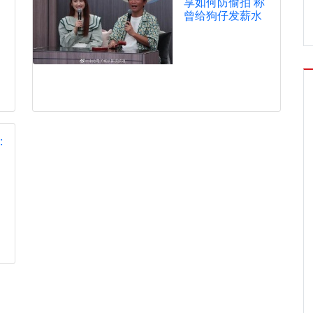
享如何防偷拍 称
曾给狗仔发薪水
: