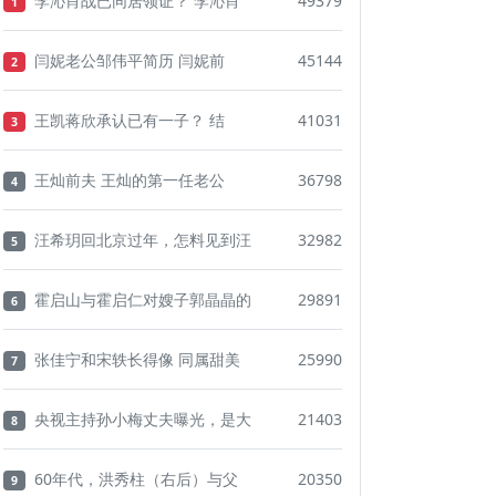
李沁肖战已同居领证？ 李沁肖
49379
1
闫妮老公邹伟平简历 闫妮前
45144
2
王凯蒋欣承认已有一子？ 结
41031
3
王灿前夫 王灿的第一任老公
36798
4
汪希玥回北京过年，怎料见到汪
32982
5
霍启山与霍启仁对嫂子郭晶晶的
29891
6
张佳宁和宋轶长得像 同属甜美
25990
7
央视主持孙小梅丈夫曝光，是大
21403
8
60年代，洪秀柱（右后）与父
20350
9