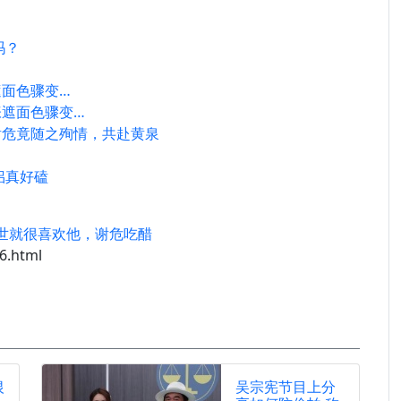
吗？
面色骤变…
遮面色骤变…
谢危竟随之殉情，共赴黄泉
侣真好磕
世就很喜欢他，谢危吃醋
6.html
恨
吴宗宪节目上分