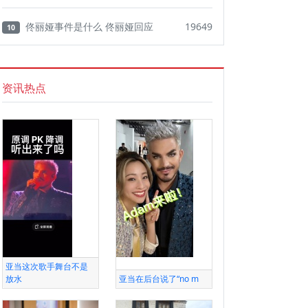
佟丽娅事件是什么 佟丽娅回应
19649
10
资讯热点
亚当这次歌手舞台不是
放水
亚当在后台说了“no m