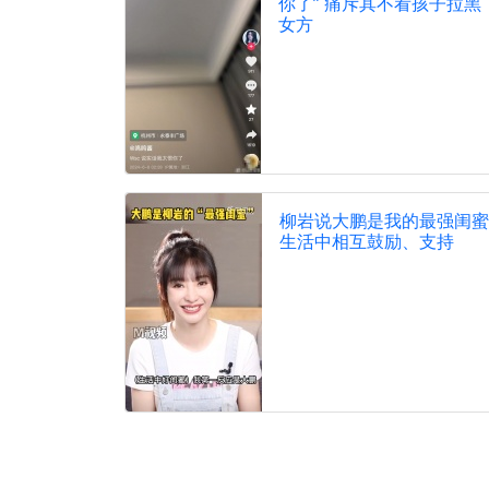
你了” 痛斥其不看孩子拉黑
女方
柳岩说大鹏是我的最强闺蜜
生活中相互鼓励、支持