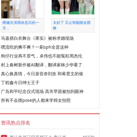
檀健次演我休息日的一
太好了 又让智能跳女团
天，
舞
马嘉祺白衣舞台《果实》被称求婚现场
嘿流吃的爽不爽？一刷sph全是这种
狗仔行业再不景气，卓伟也不能冤枉周杰伦
村上春树新作被AI翻译，翻译家林少华看了
真心换真情，今日裴音@刘孜 和蒋昱文的催
丁程鑫今日绅士王子
广岛和平纪念仪式现场 高市早苗被拍到眼神
所有不会摆pose的人都来学韩女拍照
资讯热点排名