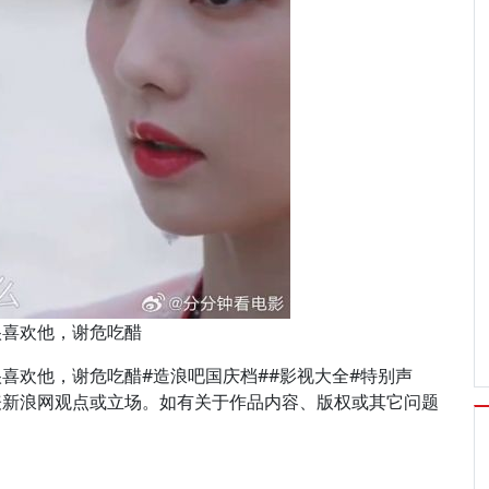
很喜欢他，谢危吃醋
喜欢他，谢危吃醋#造浪吧国庆档##影视大全#特别声
表新浪网观点或立场。如有关于作品内容、版权或其它问题