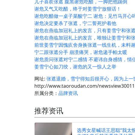
儿子喜欢张遮 腹黑谢危吃醋，一脚把他踢倒
谢危又气又吃醋，终于对姜雪宁放狠话！
谢危吃醋做一桌子菜酸宁二 谢危：见竹马开心
谢危决定要杀了张遮，宁二誓死护着他
谢危在燕临加冠礼上的发言，只有姜雪宁和张遮
谢危在燕临加冠礼上的发言，唯独让姜雪宁和张
前世姜雪宁因愧疚舍身换张遮一线生机，未料
宁二跟张遮分手 崩溃痛哭，谢危递手帕太暖
谢危质问张遮对宁二感情 不避讳自身感情，情
姜雪宁心如刀绞，谢危的又一惊人之举
网址:
张遮退婚，雪宁得知后很开心，因为上一
http://www.taoroudan.com/newsview30011
所属分类：
品牌资讯
推荐资讯
选秀女星喊话王思聪“我太