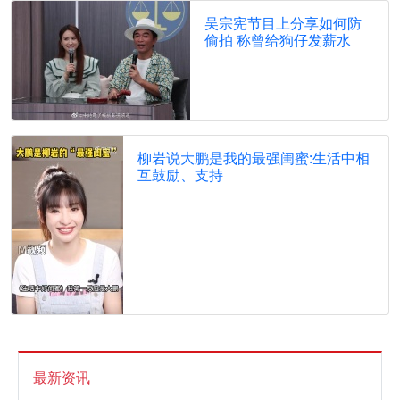
吴宗宪节目上分享如何防
偷拍 称曾给狗仔发薪水
柳岩说大鹏是我的最强闺蜜:生活中相
互鼓励、支持
最新资讯