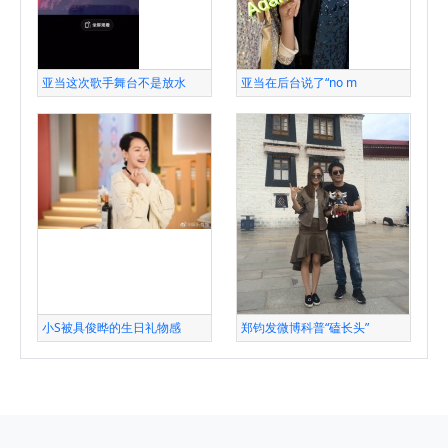
亚当这次歌手舞台不是放水
亚当在后台说了“no m
小S被具俊晔的生日礼物感
郑钧发微博科普“磕长头”