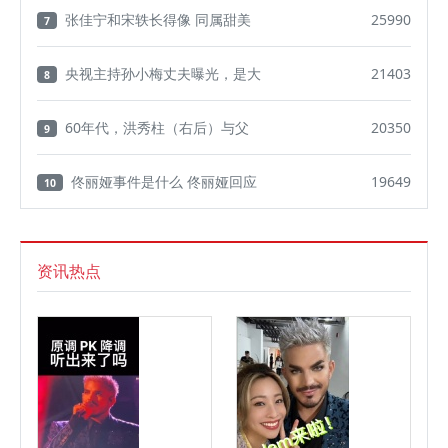
张佳宁和宋轶长得像 同属甜美
25990
7
央视主持孙小梅丈夫曝光，是大
21403
8
60年代，洪秀柱（右后）与父
20350
9
佟丽娅事件是什么 佟丽娅回应
19649
10
资讯热点