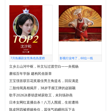
7月热播剧女性角色热度榜
影视行业垮了，60位一线
立乡土山河中枢，补文坛过渡空白——央视杨
赓续百年学脉 建构民俗新章
王宝强首获百花奖最佳男主角提名，回应满是
二胎传闻真相揭开，38岁手握王牌的赵丽颖
歌手2026决赛胡彦斌获歌王，未到场孙燕
日本女网红直播自杀！八万人围观，生前遭韩
陈皮阿四被师娘拴住，嚣张气焰瞬间压下去