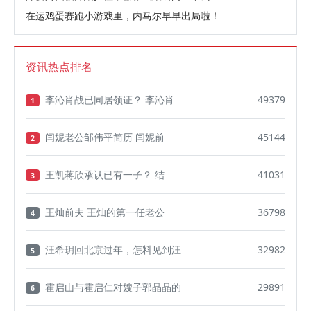
在运鸡蛋赛跑小游戏里，内马尔早早出局啦！
资讯热点排名
李沁肖战已同居领证？ 李沁肖
49379
1
闫妮老公邹伟平简历 闫妮前
45144
2
王凯蒋欣承认已有一子？ 结
41031
3
王灿前夫 王灿的第一任老公
36798
4
汪希玥回北京过年，怎料见到汪
32982
5
霍启山与霍启仁对嫂子郭晶晶的
29891
6