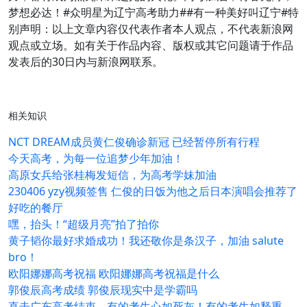
梦想必达！#众明星为辽宁高考助力##有一种美好叫辽宁#特
别声明：以上文章内容仅代表作者本人观点，不代表新浪网
观点或立场。如有关于作品内容、版权或其它问题请于作品
发表后的30日内与新浪网联系。
相关知识
NCT DREAM成员黄仁俊确诊新冠 已经暂停所有行程
今天高考，为每一位追梦少年加油！
高原女兵给张桂梅发短信，为高考学妹加油
230406 yzy视频签售 仁俊的日饭为他之后日本演唱会推荐了
好吃的餐厅
嘿，抬头！“超级月亮”拍了拍你
黄子韬你最好求婚成功！我还敬你是条汉子，加油 salute
bro！
欧阳娜娜高考祝福 欧阳娜娜高考祝福是什么
郭俊辰高考成绩 郭俊辰现实中是学霸吗
直击广东高考结束，有的考生心如死灰！有的考生如释重