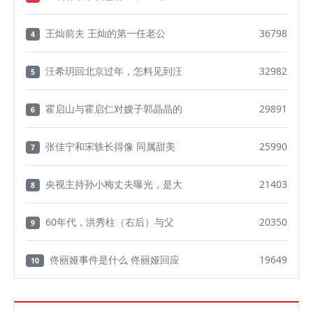
王灿前夫 王灿的第一任老公
36798
4
汪希玥回北京过年，怎料见到汪
32982
5
霍启山与霍启仁对嫂子郭晶晶的
29891
6
张佳宁和宋轶长得像 同属甜美
25990
7
央视主持孙小梅丈夫曝光，是大
21403
8
60年代，洪秀柱（右后）与父
20350
9
佟丽娅事件是什么 佟丽娅回应
19649
10