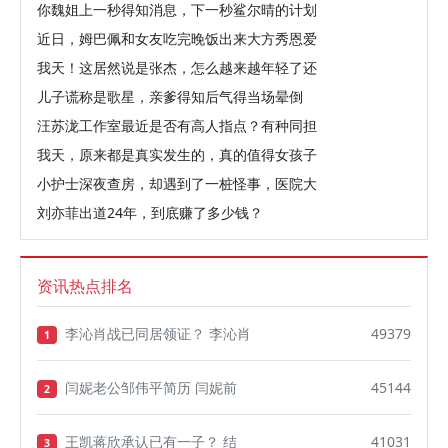
你魏姐上一秒得知消息，下一秒鲨尔晴的计划
近日，姆巴佩和女友吃完晚饭出来大方秀恩爱
我天！这居然说是张杰，怎么越来越年轻了还
儿子谎称是歌星，亲爹得知后气得当场晕倒
汪苏泷工作室最近是否有高人指点？有种同担
我天，原来都是真实发生的，真的值得女孩子
小护士深夜查房，却遇到了一桩怪事，医院大
刘亦菲出道24年，到底赚了多少钱？
资讯热点排名
李沁肖战已同居领证？ 李沁肖
49379
1
闫妮老公邹伟平简历 闫妮前
45144
2
王凯蒋欣承认已有一子？ 结
41031
3