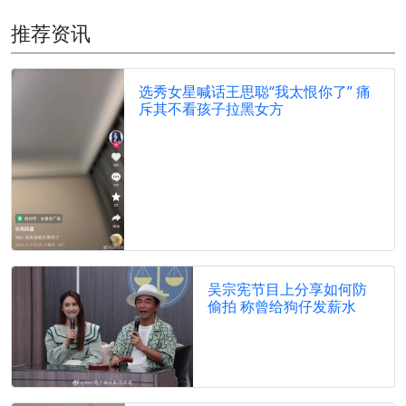
推荐资讯
选秀女星喊话王思聪“我太恨你了” 痛
斥其不看孩子拉黑女方
吴宗宪节目上分享如何防
偷拍 称曾给狗仔发薪水