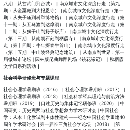
八期：从玄武门到台城）
|
南京城市文化深度行走（第九
期：从金粟庵到大报恩寺）
|
南京城市文化深度行走（第十
期：从夫子庙到科举博物馆）
|
南京城市文化深度行走（第
十一期：从五马渡到达摩洞）
|
南京城市文化深度行走（第
十二期：从狮子山到扬子饭店）
|
南京城市文化深度行走
（第十三期：从南朝石刻到栖霞寺）
|
南京城市文化深度行
走（第十四期：牛年探春牛首山）
|
南京城市文化深度行走
（第十五期：中山陵经典纪念建筑）
|
从南京到世界：第一
届微城市论坛
|
园林版昆曲舞蹈剧场《镜花缘记》
|
秋栖霞
文学日系列活动
|
社会科学研修班与专题课程
社会心理学暑期班（2016） | 社会心理学暑期班（2017） |
社会心理学暑期班（2018）
|
社会科学经典理论与前沿方法
暑期班（2019）
|
口述历史与集体记忆研修班（2020）
|
中
国研究：历史观照与社会学想象力学术研讨会
|
中国社会
学：从本土化尝试到主体性建构——纪念中国社会学重建40
周年学术研讨会
|
第一届长三角社会学论坛 （2018）
|
第二