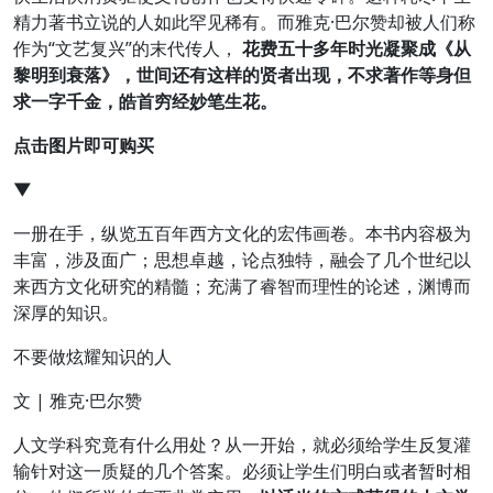
精力著书立说的人如此罕见稀有。而雅克·巴尔赞却被人们称
作为“文艺复兴”的末代传人，
花费五十多年时光凝聚成《从
黎明到衰落》，世间还有这样的贤者出现，不求著作等身但
求一字千金，皓首穷经妙笔生花。
点击图片即可购买
▼
一册在手，纵览五百年西方文化的宏伟画卷。本书内容极为
丰富，涉及面广；思想卓越，论点独特，融会了几个世纪以
来西方文化研究的精髓；充满了睿智而理性的论述，渊博而
深厚的知识。
不要做炫耀知识的人
文 | 雅克·巴尔赞
人文学科究竟有什么用处？从一开始，就必须给学生反复灌
输针对这一质疑的几个答案。必须让学生们明白或者暂时相