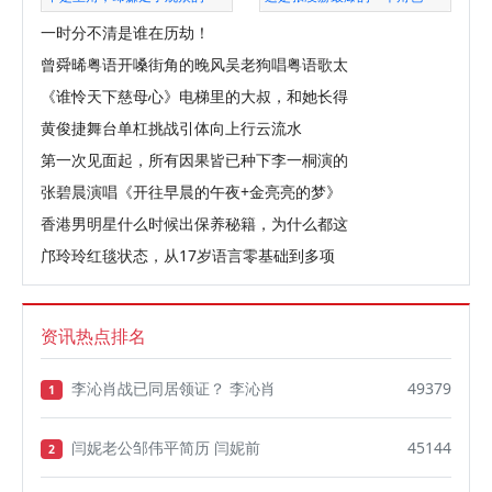
一时分不清是谁在历劫！
曾舜晞粤语开嗓街角的晚风吴老狗唱粤语歌太
《谁怜天下慈母心》电梯里的大叔，和她长得
黄俊捷舞台单杠挑战引体向上行云流水
第一次见面起，所有因果皆已种下李一桐演的
张碧晨演唱《开往早晨的午夜+金亮亮的梦》
香港男明星什么时候出保养秘籍，为什么都这
邝玲玲红毯状态，从17岁语言零基础到多项
资讯热点排名
李沁肖战已同居领证？ 李沁肖
49379
1
闫妮老公邹伟平简历 闫妮前
45144
2