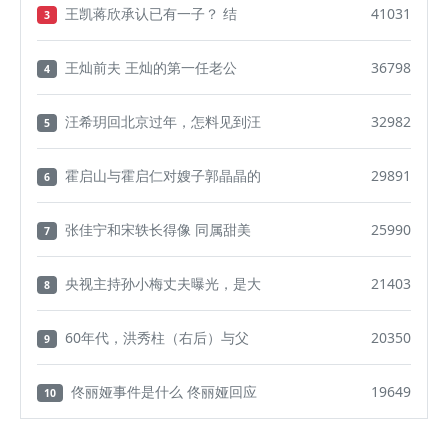
王凯蒋欣承认已有一子？ 结
41031
3
王灿前夫 王灿的第一任老公
36798
4
汪希玥回北京过年，怎料见到汪
32982
5
霍启山与霍启仁对嫂子郭晶晶的
29891
6
张佳宁和宋轶长得像 同属甜美
25990
7
央视主持孙小梅丈夫曝光，是大
21403
8
60年代，洪秀柱（右后）与父
20350
9
佟丽娅事件是什么 佟丽娅回应
19649
10