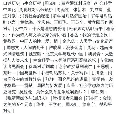
口述历史与生命历程
|
周晓虹：费孝通江村调查与社会科学
中国化
|
周晓虹对话钱锁桥
|
周晓虹、张新木、刘成富、蓝
江对谈：消费社会的秘密
|
群学君对话舒国治
|
群学君对话
叶兆言
|
黄德海、李宏伟、王晴飞、王苏辛、黄孝阳五作家
对话
|
孙中兴：什么是理想的爱情
|
杜春媚对话郭海平
|
程章
灿：作为诗人与文学史家的胡小石
|
谷岳：我的行走之旅
|
黄盈盈：中国人的性、爱、情
|
金光亿：人类学与文化遗产
|
周志文：人间的孔子
|
严晓星：漫谈金庸
|
周琦：越南法
式风情建筑
|
魏定熙：北京大学与现代中国
|
胡翼青：大数
据与人类未来
|
生命科学与人类健康系列高峰论坛
|
毕淑敏
读者见面会
|
徐新对话刘成
|
谢宇教授系列演讲
|
王思明：
茶叶—中国与世界
|
祁智对话苏芃：关于写作
|
甘满堂：闽
台庙会中的傩舞阵头
|
张静：研究思维的逻辑
|
翟学伟：差
序格局——贡献、局限与新发展
|
应星：社会学想象力与历
史研究
|
吴愈晓：为什么教育竞争愈演愈烈？
|
李仁渊：
《晚清新媒体与知识人》
|
叶檀读者见面会
|
冯亦同：金陵
之美的五个元素
|
华生、王学勤、周晓虹、徐康宁、樊和平
对话
|