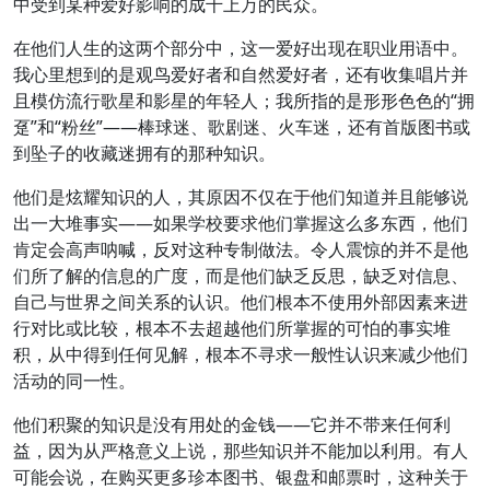
中受到某种爱好影响的成千上万的民众。
在他们人生的这两个部分中，这一爱好出现在职业用语中。
我心里想到的是观鸟爱好者和自然爱好者，还有收集唱片并
且模仿流行歌星和影星的年轻人；我所指的是形形色色的“拥
趸”和“粉丝”——棒球迷、歌剧迷、火车迷，还有首版图书或
到坠子的收藏迷拥有的那种知识。
他们是炫耀知识的人，其原因不仅在于他们知道并且能够说
出一大堆事实——如果学校要求他们掌握这么多东西，他们
肯定会高声呐喊，反对这种专制做法。令人震惊的并不是他
们所了解的信息的广度，而是他们缺乏反思，缺乏对信息、
自己与世界之间关系的认识。他们根本不使用外部因素来进
行对比或比较，根本不去超越他们所掌握的可怕的事实堆
积，从中得到任何见解，根本不寻求一般性认识来减少他们
活动的同一性。
他们积聚的知识是没有用处的金钱——它并不带来任何利
益，因为从严格意义上说，那些知识并不能加以利用。有人
可能会说，在购买更多珍本图书、银盘和邮票时，这种关于