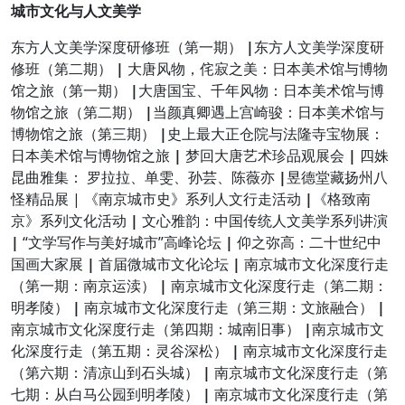
城市文化与人文美学
东方人文美学深度研修班（第一期）
|
东方人文美学深度研
修班（第二期）
|
大唐风物，侘寂之美：日本美术馆与博物
馆之旅（第一期）
|
大唐国宝、千年风物：日本美术馆与博
物馆之旅（第二期）
|
当颜真卿遇上宫崎骏：日本美术馆与
博物馆之旅（第三期）
|
史上最大正仓院与法隆寺宝物展：
日本美术馆与博物馆之旅
|
梦回大唐艺术珍品观展会
|
四姝
昆曲雅集： 罗拉拉、单雯、孙芸、陈薇亦
|
昱德堂藏扬州八
怪精品展 | 《南京城市史》系列人文行走活动
|
《格致南
京》系列文化活动
|
文心雅韵：中国传统人文美学系列讲演
|
“文学写作与美好城市”高峰论坛
|
仰之弥高：二十世纪中
国画大家展
|
首届微城市文化论坛
|
南京城市文化深度行走
（第一期：南京运渎）
|
南京城市文化深度行走（第二期：
明孝陵）
|
南京城市文化深度行走（第三期：文旅融合）
|
南京城市文化深度行走（第四期：城南旧事）
|
南京城市文
化深度行走（第五期：灵谷深松）
|
南京城市文化深度行走
（第六期：清凉山到石头城）
|
南京城市文化深度行走（第
七期：从白马公园到明孝陵）
|
南京城市文化深度行走（第