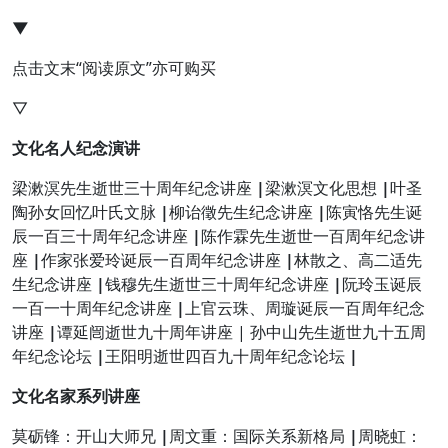
▼
点击文末“阅读原文”亦可购买
▽
文化名人纪念演讲
梁漱溟先生逝世三十周年纪念讲座
|
梁漱溟文化思想
|
叶圣
陶孙女回忆叶氏文脉
|
柳诒徵先生纪念讲座
|
陈寅恪先生诞
辰一百三十周年纪念讲座
|
陈作霖先生逝世一百周年纪念讲
座
|
作家张爱玲诞辰一百周年纪念讲座
|
林散之、高二适先
生纪念讲座
|
钱穆先生逝世三十周年纪念讲座
|
阮玲玉诞辰
一百一十周年纪念讲座
|
上官云珠、周璇诞辰一百周年纪念
讲座
|
谭延闿逝世九十周年讲座 | 孙中山先生逝世九十五周
年纪念论坛
|
王阳明逝世四百九十周年纪念论坛
|
文化名家系列讲座
莫砺锋：开山大师兄
|
周文重：国际关系新格局
|
周晓虹：