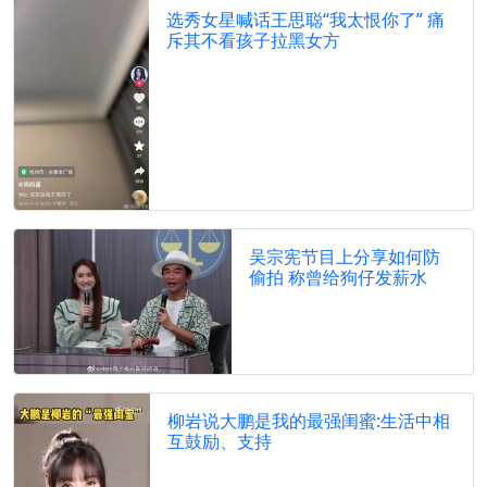
选秀女星喊话王思聪“我太恨你了” 痛
斥其不看孩子拉黑女方
吴宗宪节目上分享如何防
偷拍 称曾给狗仔发薪水
柳岩说大鹏是我的最强闺蜜:生活中相
互鼓励、支持