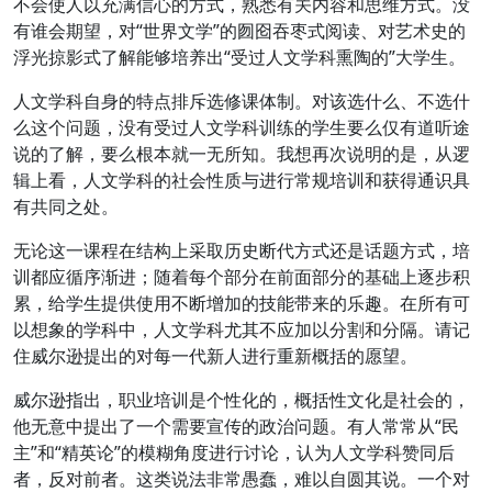
不会使人以充满信心的方式，熟悉有关内容和思维方式。没
有谁会期望，对“世界文学”的囫囵吞枣式阅读、对艺术史的
浮光掠影式了解能够培养出“受过人文学科熏陶的”大学生。
人文学科自身的特点排斥选修课体制。对该选什么、不选什
么这个问题，没有受过人文学科训练的学生要么仅有道听途
说的了解，要么根本就一无所知。我想再次说明的是，从逻
辑上看，人文学科的社会性质与进行常规培训和获得通识具
有共同之处。
无论这一课程在结构上采取历史断代方式还是话题方式，培
训都应循序渐进；随着每个部分在前面部分的基础上逐步积
累，给学生提供使用不断增加的技能带来的乐趣。在所有可
以想象的学科中，人文学科尤其不应加以分割和分隔。请记
住威尔逊提出的对每一代新人进行重新概括的愿望。
威尔逊指出，职业培训是个性化的，概括性文化是社会的，
他无意中提出了一个需要宣传的政治问题。有人常常从“民
主”和“精英论”的模糊角度进行讨论，认为人文学科赞同后
者，反对前者。这类说法非常愚蠢，难以自圆其说。一个对