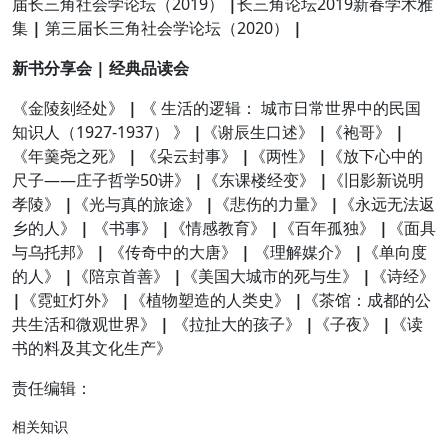
届长三角社会学论坛（2019）
|
长三角论坛2019新春学术雅
集
|
第三届长三角社会学论坛（2020）
|
新书分享会 | 经典品读会
《金陵刻经处》
|
《 生活的逻辑： 城市日常世界中的民国
知识人（1927-1937） 》
|
《谢辰生口述》
|
《袍哥》
|
《年羹尧之死》
|
《朵云封事》
|
《两性》
|
《放下心中的
尺子——庄子哲学50讲》
|
《东课楼经变》
|
《旧影新说明
孝陵》
|
《光与真的旅途》
|
《悲伤的力量》
|
《永远无法返
乡的人》
|
《书事》
|
《情感教育》
|
《百年孤独》
|
《面具
与乌托邦》
|
《传奇中的大唐》
|
《理解媒介》
|
《单向度
的人》
|
《陪京首善》
|
《美国大城市的死与生》
|
《诗经》
|
《霓虹灯外》
|
《植物塑造的人类史》
|
《茶馆：成都的公
共生活和微观世界》
|
《拉扯大的孩子》
|
《子夜》
|
《读
书的料及其文化生产》
责任编辑：
相关知识