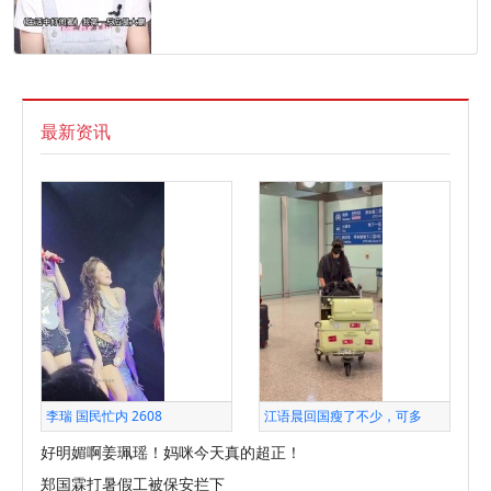
最新资讯
李瑞 国民忙内 2608
江语晨回国瘦了不少，可多
好明媚啊姜珮瑶！妈咪今天真的超正！
郑国霖打暑假工被保安拦下