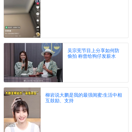
吴宗宪节目上分享如何防
偷拍 称曾给狗仔发薪水
柳岩说大鹏是我的最强闺蜜:生活中相
互鼓励、支持