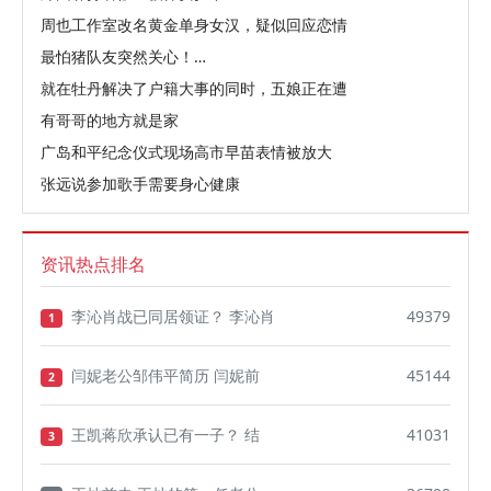
周也工作室改名黄金单身女汉，疑似回应恋情
最怕猪队友突然关心！…
就在牡丹解决了户籍大事的同时，五娘正在遭
有哥哥的地方就是家
广岛和平纪念仪式现场高市早苗表情被放大
张远说参加歌手需要身心健康
资讯热点排名
李沁肖战已同居领证？ 李沁肖
49379
1
闫妮老公邹伟平简历 闫妮前
45144
2
王凯蒋欣承认已有一子？ 结
41031
3