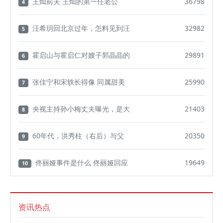
王灿前夫 王灿的第一任老公
36798
4
汪希玥回北京过年，怎料见到汪
32982
5
霍启山与霍启仁对嫂子郭晶晶的
29891
6
张佳宁和宋轶长得像 同属甜美
25990
7
央视主持孙小梅丈夫曝光，是大
21403
8
60年代，洪秀柱（右后）与父
20350
9
佟丽娅事件是什么 佟丽娅回应
19649
10
资讯热点