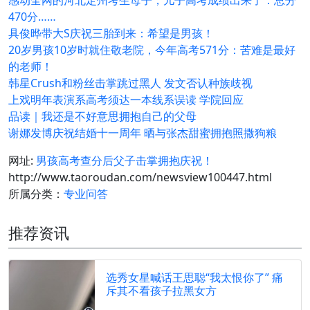
感动全网的河北定州考生母子，儿子高考成绩出来了：总分
470分……
具俊晔带大S庆祝三胎到来：希望是男孩！
20岁男孩10岁时就住敬老院，今年高考571分：苦难是最好
的老师！
韩星Crush和粉丝击掌跳过黑人 发文否认种族歧视
上戏明年表演系高考须达一本线系误读 学院回应
品读｜我还是不好意思拥抱自己的父母
谢娜发博庆祝结婚十一周年 晒与张杰甜蜜拥抱照撒狗粮
网址:
男孩高考查分后父子击掌拥抱庆祝！
http://www.taoroudan.com/newsview100447.html
所属分类：
专业问答
推荐资讯
选秀女星喊话王思聪“我太恨你了” 痛
斥其不看孩子拉黑女方