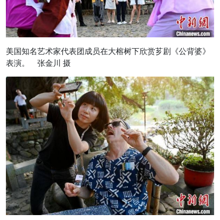
美国知名艺术家代表团成员在大榕树下欣赏芗剧《公背婆》
表演。 张金川 摄