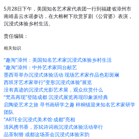
5月28日下午，美国知名艺术家代表团一行到福建省漳州市
南靖县云水谣参访，在大榕树下欣赏芗剧《公背婆》表演，
沉浸式体验乡村生活。
责任编辑：
相关知识
“趣淘”漳州：美国知名艺术家沉浸式体验乡村生活
“趣淘”漳州：中外艺术家同台献艺
墨西哥举办沉浸式体验活动 现场艺术家作品色彩斑斓
西班牙艺术家举行“变形沉浸式体验”展览
没有真迹的沉浸式光影艺术展，观众欣赏什么
“梵高再现”登陆成都 沉浸式展览再现印象派经典
启陶瓷艺术之旅 寻书画研学之趣 梓桐镇迎来知名艺术家研学
团队
“ARTE全沉浸式美术馆·成都”亮相
清风携书香，苏轼诗词画沉浸式体验活动举行
品茶制簪 成都这场茶会沉浸式体验宋韵