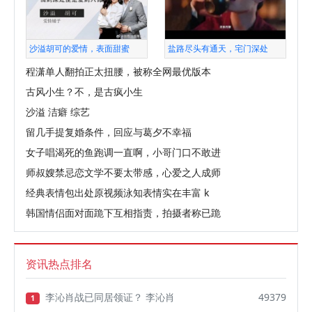
沙溢胡可的爱情，表面甜蜜
盐路尽头有通天，宅门深处
程潇单人翻拍正太扭腰，被称全网最优版本
古风小生？不，是古疯小生
沙溢 洁癖 综艺
留几手提复婚条件，回应与葛夕不幸福
女子唱渴死的鱼跑调一直啊，小哥门口不敢进
师叔嫂禁忌恋文学不要太带感，心爱之人成师
经典表情包出处原视频泳知表情实在丰富 k
韩国情侣面对面跪下互相指责，拍摄者称已跪
资讯热点排名
李沁肖战已同居领证？ 李沁肖
49379
1