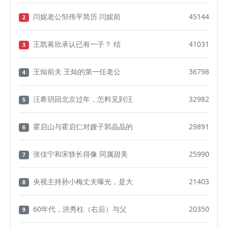
闫妮老公邹伟平简历 闫妮前
45144
2
王凯蒋欣承认已有一子？ 结
41031
3
王灿前夫 王灿的第一任老公
36798
4
汪希玥回北京过年，怎料见到汪
32982
5
霍启山与霍启仁对嫂子郭晶晶的
29891
6
张佳宁和宋轶长得像 同属甜美
25990
7
央视主持孙小梅丈夫曝光，是大
21403
8
60年代，洪秀柱（右后）与父
20350
9